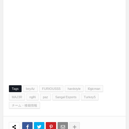
Tags
beyAz
FURIOUSSS
hardstyle
l0gicman
MAJ3R
ngiN
paz
Sangal Esports
Turkey5
チーム・移籍情報