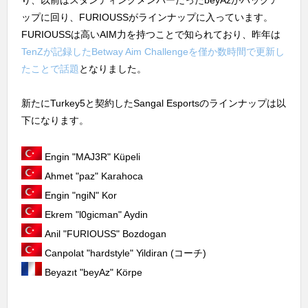
り、以前はスタンディングメンバーだったbeyAzがバックア
ップに回り、FURIOUSSがラインナップに入っています。
FURIOUSSは高いAIM力を持つことで知られており、昨年は
TenZが記録したBetway Aim Challengeを僅か数時間で更新し
たことで話題
となりました。
新たにTurkey5と契約したSangal Esportsのラインナップは以
下になります。
Engin "MAJ3R" Küpeli
Ahmet "paz" Karahoca
Engin "ngiN" Kor
Ekrem "l0gicman" Aydin
Anil "FURIOUSS" Bozdogan
Canpolat "hardstyle" Yildiran (コーチ)
Beyazıt "beyAz" Körpe