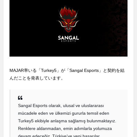
MAJAR率いる「Turkey5」が「Sangal Esports」と契約を結
んだことを発表しています。
Sangal Esports olarak, ulusal ve uluslararası
mücadele eden ve ülkemizi gururla temsil eden
Turkey5 ekibiyle anlaşma sağlamış bulunmaktayız.
Renklere aldanmadan, emin adımlarla yolumuza
devam edeceğiz. Türkiye’ye yeni başarılar