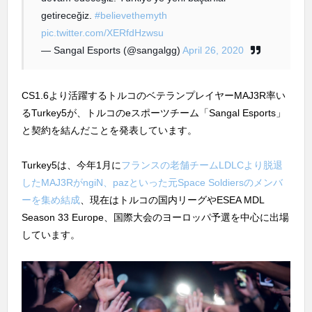
getireceğiz.
#believethemyth
pic.twitter.com/XERfdHzwsu
— Sangal Esports (@sangalgg)
April 26, 2020
CS1.6より活躍するトルコのベテランプレイヤーMAJ3R率い
るTurkey5が、トルコのeスポーツチーム「Sangal Esports」
と契約を結んだことを発表しています。
Turkey5は、今年1月に
フランスの老舗チームLDLCより脱退
したMAJ3RがngiN、pazといった元Space Soldiersのメンバ
ーを集め結成
、現在はトルコの国内リーグやESEA MDL
Season 33 Europe、国際大会のヨーロッパ予選を中心に出場
しています。