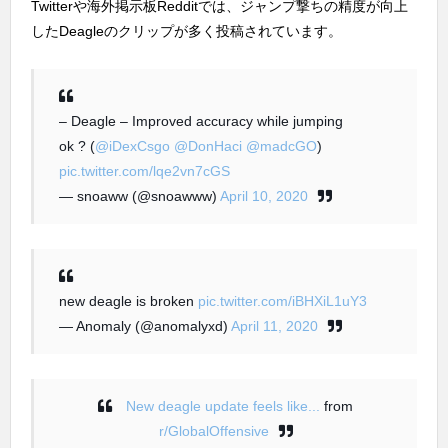
Twitterや海外掲示板Redditでは、ジャンプ撃ちの精度が向上
したDeagleのクリップが多く投稿されています。
– Deagle – Improved accuracy while jumping
ok ? (
@iDexCsgo
@DonHaci
@madcGO
)
pic.twitter.com/lqe2vn7cGS
— snoaww (@snoawww)
April 10, 2020
new deagle is broken
pic.twitter.com/iBHXiL1uY3
— Anomaly (@anomalyxd)
April 11, 2020
New deagle update feels like...
from
r/GlobalOffensive