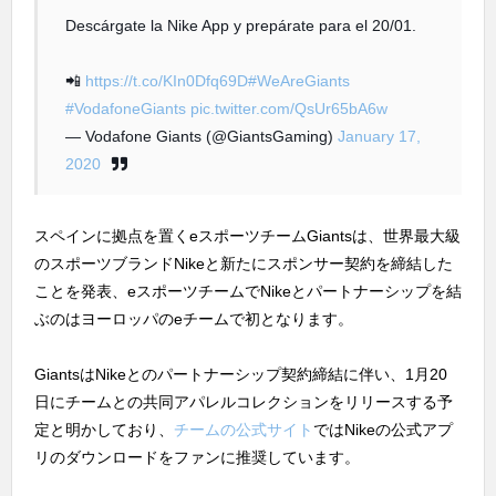
Descárgate la Nike App y prepárate para el 20/01.
📲
https://t.co/KIn0Dfq69D
#WeAreGiants
#VodafoneGiants
pic.twitter.com/QsUr65bA6w
— Vodafone Giants (@GiantsGaming)
January 17,
2020
スペインに拠点を置くeスポーツチームGiantsは、世界最大級
のスポーツブランドNikeと新たにスポンサー契約を締結した
ことを発表、eスポーツチームでNikeとパートナーシップを結
ぶのはヨーロッパのeチームで初となります。
GiantsはNikeとのパートナーシップ契約締結に伴い、1月20
日にチームとの共同アパレルコレクションをリリースする予
定と明かしており、
チームの公式サイト
ではNikeの公式アプ
リのダウンロードをファンに推奨しています。