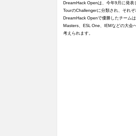
DreamHack Openは、今年9月に
TourのChallengerに分類され
DreamHack Openで優勝したチームは、E
Masters、ESL One、IEMな
考えられます。