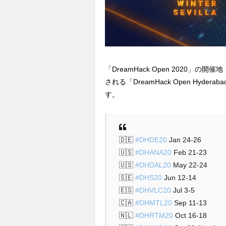
「DreamHack Open 2020
される「DreamHack Open Hydera
す。
🇩🇪
#DHDE20
Jan 24-26
🇺🇸
#DHANA20
Feb 21-23
🇺🇸
#DHDAL20
May 22-24
🇸🇪
#DHS20
Jun 12-14
🇪🇸
#DHVLC20
Jul 3-5
🇨🇦
#DHMTL20
Sep 11-13
🇳🇱
#DHRTM20
Oct 16-18