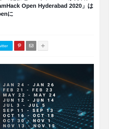
ck Open Hyderabad 2020」は
penに
itter