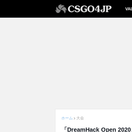
VA
ホーム
大会
「DreamHack Open