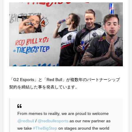
「G2 Esports」と「Red Bull」が複数年のパートナーシップ
契約を締結した事を発表しています。
From memes to reality, we are proud to welcome
@redbull
/
@redbullesports
as our new partner as
we take
#TheBigStep
on stages around the world