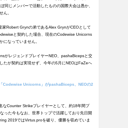
、約2年間ほぼ同じメンバーで活動したものの国際大会は愚か、
せん。
産家Robert Grynの弟であるAlex GrynがCEOとして
dewiseと契約した場合、現在のCodewise Unicorns
かになっていません。
ornsがレジェンドプレイヤーNEO、pashaBicepsと交
たが契約は実現せず、今年の5月にNEOはFaZeへ
ewise Unicorns」がpashaBiceps、NEOの2
Counter Strikeプレイヤーとして、約18年間プ
となった今もなお、世界トップで活躍しており先日開
 Spring 2019ではVirtus.proを破り、優勝を収めていま