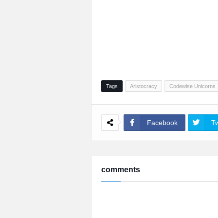
Tags
Aristocracy
Codewise Unicorns
Facebook
Tw
comments