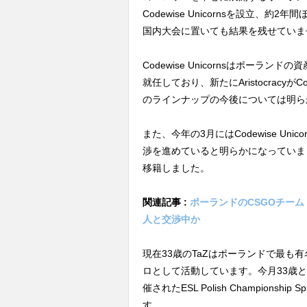
Codewise Unicornsを設立
国内大会に置いても結果を残せていま
Codewise Unicornsはポーランドの資
就任しており、新たにAristocracyがCo
のラインナップの今後については明ら
また、今年の3月にはCodewise Unic
渉を進めていると明らかになっていまし
移籍しました。
関連記事 :
ポーランドのCSGOチーム「Cod
人と交渉中か
現在33歳のTaZはポーランドで最も有名な
ロとして活動しています。今月33歳
催されたESL Polish Championship
す。