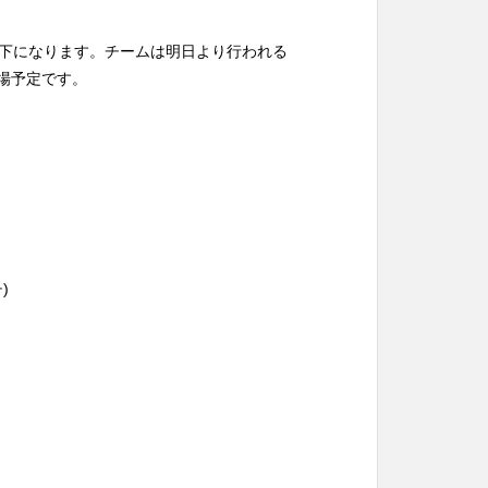
プは以下になります。チームは明日より行われる
場予定です。
チ)