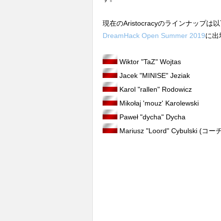
現在のAristocracyのラインナッ
DreamHack Open Summer 2019
に出
Wiktor "TaZ" Wojtas
Jacek "MINISE" Jeziak
Karol "rallen" Rodowicz
Mikołaj 'mouz' Karolewski
Paweł "dycha" Dycha
Mariusz "Loord" Cybulski (コー