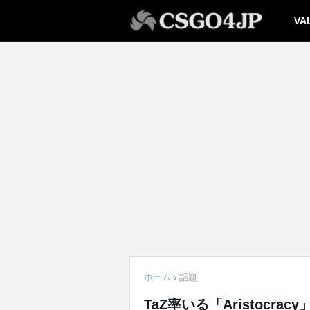
VA
ホーム
話題
TaZ率いる「Aristoc