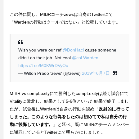
この件に関し、MIBRコーチzewsは自身のTwitterにて
「Wardenの行動はクールではない」と投稿しています。
Wish you were our ref
@DonHaci
cause someone
didn't do their job. Not cool
@coLWarden
https://t.co/M0KWrDVyOc
— Wilton Prado 'zews' (@zews)
2019年6月7日
MIBR vs compLexityにて勝利したcompLexityは続く試合にて
Vitalityに敗北し、結果として5-6位といった結果で終了しまし
たが、試合後にWardenは自身の行動を認め
「反射的に行って
しまった。このような行為をしたのは初めてで私は自分の行
動に後悔しています。」
と延べ、既にMIBRのチームメンバー
に謝罪しているとTwitterにて明らかにしました。