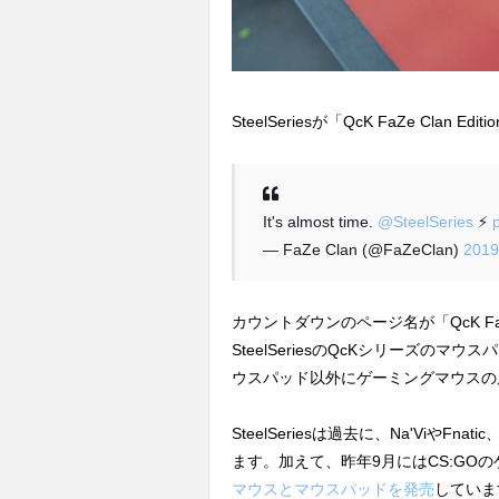
SteelSeriesが「QcK FaZe Cl
It's almost time.
@SteelSeries
⚡️
— FaZe Clan (@FaZeClan)
201
カウントダウンのページ名が「QcK FaZ
SteelSeriesのQcKシリーズの
ウスパッド以外にゲーミングマウスの
SteelSeriesは過去に、Na'Viや
ます。加えて、昨年9月にはCS:GOの
マウスとマウスパッドを発売
していま