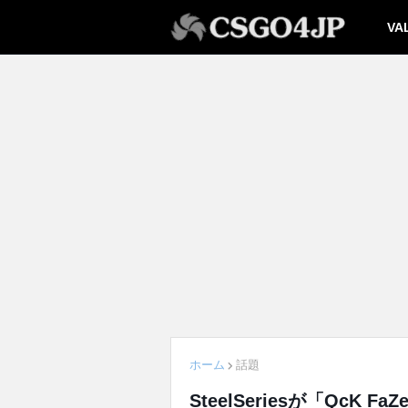
VA
ホーム
話題
SteelSeriesが「QcK F