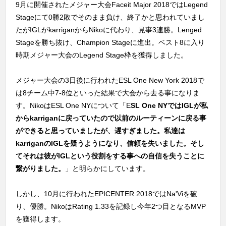
9月に開催されたメジャー大会Faceit Major 2018ではLegend
Stageにて0勝2敗でそのまま負け、終了かと思われていまし
たがIGLがkarriganからNikoに代わり、見事3連勝。Lenged
Stageを勝ち抜け、Champion Stageに進出。ベスト8に入り
時期メジャー大会のLegend Stage枠を獲得しました。
メジャー大会の3日後に行われたESL One New York 2018で
は8チーム中7-8位といった結果で大会から去る事になりま
す。NikoはESL One NYについて「E
SL One NYではIGLが私
からkarriganに戻っていたので以前のルーティーンに戻る事
ができると思っていましたが、遅すぎました。私達は
karriganのIGLを疑うようになり、信頼を失いました。そし
てそれは彼がIGLという役割をする事への自信を失うことに
繋がりました。
」と明らかにしています。
しかし、10月に行われたEPICENTER 2018ではNa'Viを破
り、優勝。NikoはRating 1.33を記録し今年2つ目となるMVP
を獲得します。