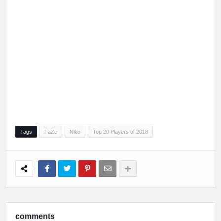
Tags
FaZe
Niko
Top 20 Players of 2018
comments