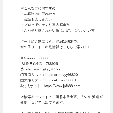
💬こんな方におすすめ
・写真詐欺に疲れた方
・会話も楽しみたい
・プロっぽい子より素人感重視
・こっそり癒されたい夜に、誰かに会いたい方
🪄完全紹介制につき、詳細は個別で。
女の子リスト・出勤情報はこちらで案内中⤵
📱Gleezy：jp8888
🔍LINEで検索：788929
🐣Telegram：@ yy78922
🗂東京リスト：https://t.me/yy98820
🗂大阪リスト：https://t.me/db8881
🌐公式サイト：https://www.jpfb88.com
📌検索キーワード：「可馨本番出張」「東京 派遣 紹
介制」などでも出てきます。