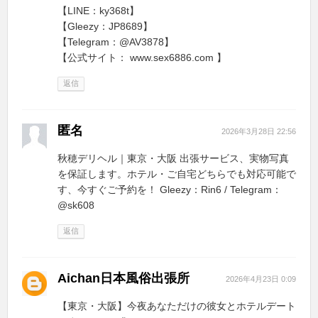
【LINE：ky368t】
【Gleezy：JP8689】
【Telegram：@AV3878】
【公式サイト： www.sex6886.com 】
返信
匿名
2026年3月28日 22:56
秋穂デリヘル｜東京・大阪 出張サービス、実物写真
を保証します。ホテル・ご自宅どちらでも対応可能で
す、今すぐご予約を！ Gleezy：Rin6 / Telegram：
@sk608
返信
Aichan日本風俗出張所
2026年4月23日 0:09
【東京・大阪】今夜あなただけの彼女とホテルデート