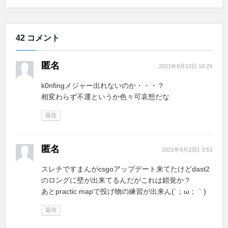
42 コメント
匿名
2021年9月10日 18:29
k0nfingメジャー出れないのか・・・？
相変わらず不運というか色々可哀想だな
返信
匿名
2021年9月23日 3:53
スレチですまんがcsgoアップデート来てたけどdast2
のロングに壁が出来てるんだがこれは錯覚か？
あとpractic mapで投げ物の練習が出来ん(´；ω；｀)
返信