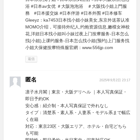
浴 #日本av女优 ＃大阪泡泡浴 ＃大阪找小姐上門服
務 #日本援交妹 #日本伴游 #日本外围 #日本修车
Gleeyz：ka7453日本找小姐小妹美女,东京外送茶认准
MOMO介绍，可接待外纪人,约炮资源信息,嫩模女神校
花,洋妞日本找小姐叫小妹过夜上门按摩服务-日本怎么
找(小姐)上课约服务-日本怎么找小姐(预约)上门服务找
小姐大保健按摩特殊服官網：www.556jp.com
返信
匿名
2025年9月2日 23:17
凛子水月閣｜東京・大阪デリヘル ｜本人写真保証・
即日予約OK
安心感：紹介制・本人写真保証で外れなし
タイプ：清楚系・素人系・人妻系・モデル系まで幅広
く在籍
対応：東京23区・大阪エリア、ホテル・自宅どちら
も可能