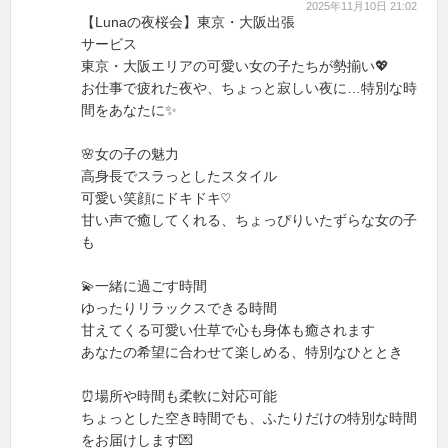
2025年11月10日 21:02
【Lunaの夜桜会】東京・大阪出張
サービス
東京・大阪エリアの可愛い女の子たちが勢揃い💖
お仕事で疲れた夜や、ちょっと寂しい夜に…特別な時
間をあなたに✨
🌸女の子の魅力
高身長でスラっとしたスタイル
可愛い笑顔にドキドキ♡
甘い声で癒してくれる、ちょっぴりいたずらな女の子
も
💫一緒に過ごす時間
ゆったりリラックスできる時間
甘えてくる可愛い仕草で心も身体も癒されます
あなたの希望に合わせて楽しめる、特別なひととき
⏰場所や時間も柔軟に対応可能
ちょっとした空き時間でも、ふたりだけの特別な時間
をお届けします💌