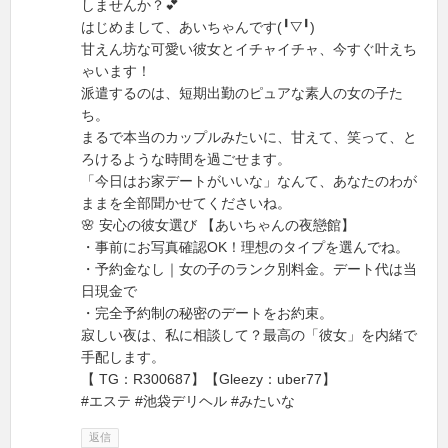
しませんか？💕
はじめまして、あいちゃんです(╹▽╹)
甘えん坊な可愛い彼女とイチャイチャ、今すぐ叶えち
ゃいます！
派遣するのは、短期出勤のピュアな素人の女の子た
ち。
まるで本当のカップルみたいに、甘えて、笑って、と
ろけるような時間を過ごせます。
「今日はお家デートがいいな」なんて、あなたのわが
ままを全部聞かせてくださいね。
🌸 安心の彼女選び 【あいちゃんの夜戀館】
・事前にお写真確認OK！理想のタイプを選んでね。
・予約金なし｜女の子のランク別料金。デート代は当
日現金で
・完全予約制の秘密のデートをお約束。
寂しい夜は、私に相談して？最高の「彼女」を内緒で
手配します。
【 TG：R300687】【Gleezy：uber77】
#エステ #池袋デリヘル #みたいな
返信