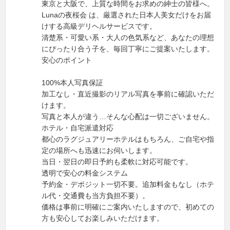
東京と大阪で、上質な時間をお求めの紳士の皆様へ。
Lunaの夜桜会 は、厳選された日本人美女だけをお届
けする高級デリヘルサービスです。
清楚系・可愛い系・大人の色気系など、あなたの理想
にぴったり合う子を、毎回丁寧にご提案いたします。
安心のポイント
100%本人写真保証
加工なし・直近撮影のリアル写真を事前に確認いただ
けます。
写真と本人が違う…そんな心配は一切ございません。
ホテル・自宅派遣対応
都心のラグジュアリーホテルはもちろん、ご自宅や指
定の場所へも迅速にお伺いします。
当日・翌日の即日予約も柔軟に対応可能です。
透明で安心の料金システム
予約金・デポジット一切不要。追加料金もなし（ホテ
ル代・交通費も当方負担不要）。
価格は事前に明確にご案内いたしますので、初めての
方も安心してお楽しみいただけます。