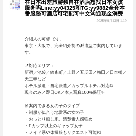
在日本出差旅游独自在酒店想找日本女孩
服务吗Line:yy04325和TG:yy9882全套本
番服務可酒店可宅配可中文沟通现金消费
2025年9月13日 1:19
介紹人の可馨 です。
東京・大阪で、完全紹介制の派遣型ご案内していま
す。
📍対応エリア：
新宿／池袋／錦糸町／上野／五反田／梅田／日本橋／
天王寺など
ホテル派遣・自宅派遣／カップルホテル対応◎
現金のみ／即日OK／本人写真100%保証✨
🎀案内できる女の子のタイプ
・制服が似合う地雷系の女の子
・おっとり癒し系、清楚素人感強め
・Fカップ以上のギャップ女子
・メイド系や体操服もリクエスト可能🎽