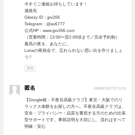
今すぐご連絡お待ちしています！
連絡先
Gleezy ID：jpv266
Telegram：@av6777
公式HP：www.jpv266.com
（営業時間：13:00〜翌2:00頃まで／完全予約制）
最高の夜を、あなたに。
Lunaの夜桜会で、忘れられない思い出を作りましょ
う♡
返信
匿名
2026年3月27日 21:15
【Google檢：不夜谷高級クラブ】東京・大阪でのリ
ラックス体験をお探しの方へ。不夜谷高級クラブは、
安全・プライバシー・品質を重視する方のための出張
型サポートです。事前説明を大切にし、流れはすべて
明確・安心