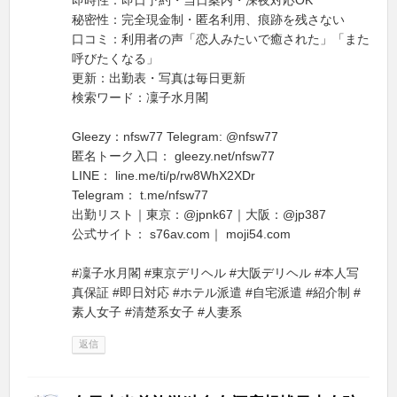
即時性：即日予約・当日案内・深夜対応OK
秘密性：完全現金制・匿名利用、痕跡を残さない
口コミ：利用者の声「恋人みたいで癒された」「また
呼びたくなる」
更新：出勤表・写真は毎日更新
検索ワード：凜子水月閣
Gleezy：nfsw77 Telegram: @nfsw77
匿名トーク入口： gleezy.net/nfsw77
LINE： line.me/ti/p/rw8WhX2XDr
Telegram： t.me/nfsw77
出勤リスト｜東京：@jpnk67｜大阪：@jp387
公式サイト： s76av.com｜ moji54.com
#凜子水月閣 #東京デリヘル #大阪デリヘル #本人写
真保証 #即日対応 #ホテル派遣 #自宅派遣 #紹介制 #
素人女子 #清楚系女子 #人妻系
返信