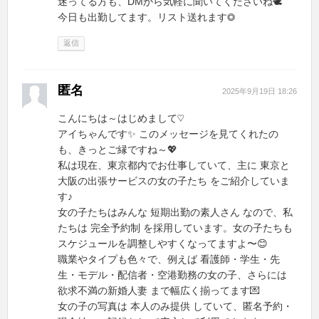
迷ってる方も、DMから気軽に聞いてくださいね🕊
今日も出勤してます。リスト送れます◎
返信
匿名
2025年9月19日 18:26
こんにちは～はじめまして♡
アイちゃんです✨ このメッセージを見てくれたの
も、きっとご縁ですね～💖
私は現在、東京都内でお仕事していて、主に 東京と
大阪の出張サービスの女の子たち をご紹介していま
す♪
女の子たちはみんな 短期出勤の素人さん なので、私
たちは 完全予約制 を採用しています。女の子たちも
スケジュールを調整しやすくなってますよ〜😊
職業やタイプも色々で、例えば 看護師・学生・先
生・モデル・配信者・空港勤務の女の子、さらには
欲求不満の新婚人妻 まで幅広く揃ってます💌
女の子の写真は 本人のみ提供 していて、匿名予約・