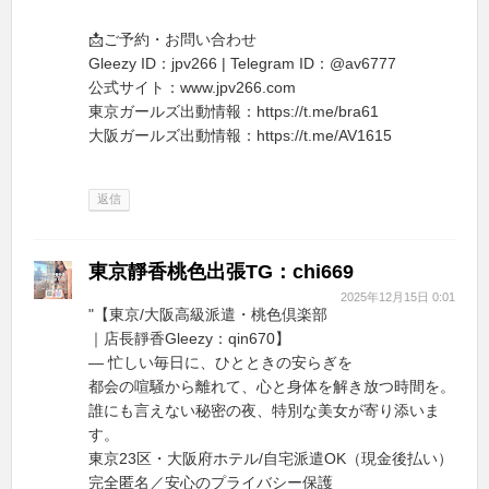
📩ご予約・お問い合わせ
Gleezy ID：jpv266 | Telegram ID：@av6777
公式サイト：www.jpv266.com
東京ガールズ出動情報：https://t.me/bra61
大阪ガールズ出動情報：https://t.me/AV1615
返信
東京靜香桃色出張TG：chi669
2025年12月15日 0:01
"【東京/大阪高級派遣・桃色倶楽部
｜店長靜香Gleezy：qin670】
— 忙しい毎日に、ひとときの安らぎを
都会の喧騒から離れて、心と身体を解き放つ時間を。
誰にも言えない秘密の夜、特別な美女が寄り添いま
す。
東京23区・大阪府ホテル/自宅派遣OK（現金後払い）
完全匿名／安心のプライバシー保護