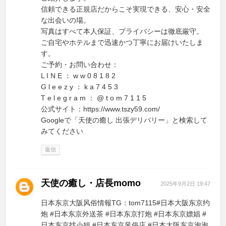
信頼できる正規店だからこそ実現できる、安心・安全
な出会いの場。
写真はすべて本人保証、プライバシーは徹底厳守。
ご自宅やホテルまで迅速かつ丁寧にお届けいたしま
す。
ご予約・お問い合わせ：
L I N E ： w w 0 8 1 8 2
G l e e z y ： k a 7 4 5 3
T e l e g r a m ： @ t o m 7 1 1 5
公式サイト：https://www.tszy59.com/
Googleで「天使の癒し 出張デリバリー」と検索して
みてください
返信
天使の癒し・店長momo
2025年9月2日 19:47
日本东京大阪风俗情報TG：tom7115#日本大阪东京约
炮 #日本东京外送茶 #日本东京打炮 #日本东京嫖娼 #
日本东京找小姐 #日本东京风俗店 #日本大阪东京泡泡