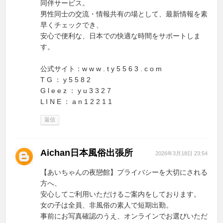
同伴サービス。
男性同士の交流・情報共有の場として、最新情報を素
早くチェックでき、
安心で便利な、日本での快適な時間をサポートしま
す。
公式サイト：w w w . t y 5 5 6 3 . c o m
T G ： y 5 5 8 2
G l e e z ： y u 3 3 2 7
L I N E ： a n 1 2 2 1 1
返信
Aichan日本風俗出張所
2026年3月18日 23:54
【あいちゃんの夜戀館】プライバシーを大切にされる
方へ、
安心してご利用いただけるご案内をしております。
女の子は全員、非風俗の素人で短期出勤。
事前にお写真確認のうえ、オンラインでお選びいただ