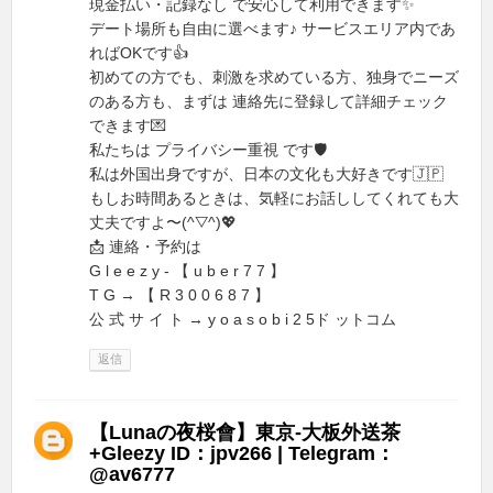
現金払い・記録なし で安心して利用できます✨
デート場所も自由に選べます♪ サービスエリア内であ
ればOKです👍
初めての方でも、刺激を求めている方、独身でニーズ
のある方も、まずは 連絡先に登録して詳細チェック
できます💌
私たちは プライバシー重視 です🛡️
私は外国出身ですが、日本の文化も大好きです🇯🇵
もしお時間あるときは、気軽にお話ししてくれても大
丈夫ですよ〜(^▽^)💖
📩 連絡・予約は
G l e e z y - 【 u b e r 7 7 】
T G → 【 R 3 0 0 6 8 7 】
公 式 サ イ ト → y o a s o b i 2 5ド ットコム
返信
【Lunaの夜桜會】東京-大板外送茶
+Gleezy ID：jpv266 | Telegram：
@av6777