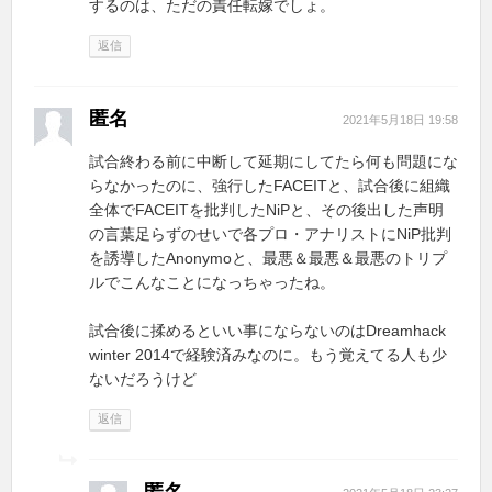
するのは、ただの責任転嫁でしょ。
返信
匿名
2021年5月18日 19:58
試合終わる前に中断して延期にしてたら何も問題にな
らなかったのに、強行したFACEITと、試合後に組織
全体でFACEITを批判したNiPと、その後出した声明
の言葉足らずのせいで各プロ・アナリストにNiP批判
を誘導したAnonymoと、最悪＆最悪＆最悪のトリプ
ルでこんなことになっちゃったね。
試合後に揉めるといい事にならないのはDreamhack
winter 2014で経験済みなのに。もう覚えてる人も少
ないだろうけど
返信
匿名