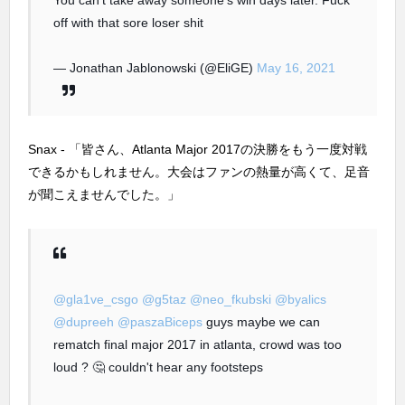
You can’t take away someone’s win days later. Fuck
off with that sore loser shit
— Jonathan Jablonowski (@EliGE)
May 16, 2021
Snax - 「皆さん、Atlanta Major 2017の決勝をもう一度対戦
できるかもしれません。大会はファンの熱量が高くて、足音
が聞こえませんでした。」
@gla1ve_csgo
@g5taz
@neo_fkubski
@byalics
@dupreeh
@paszaBiceps
guys maybe we can
rematch final major 2017 in atlanta, crowd was too
loud ? 🤔 couldn't hear any footsteps