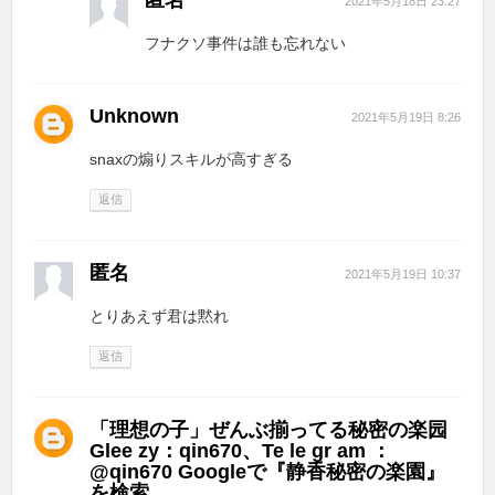
2021年5月18日 23:27
フナクソ事件は誰も忘れない
Unknown
2021年5月19日 8:26
snaxの煽りスキルが高すぎる
返信
匿名
2021年5月19日 10:37
とりあえず君は黙れ
返信
「理想の子」ぜんぶ揃ってる秘密の楽园
Glee zy：qin670、Te le gr am ：
@qin670 Googleで『静香秘密の楽園』
を検索