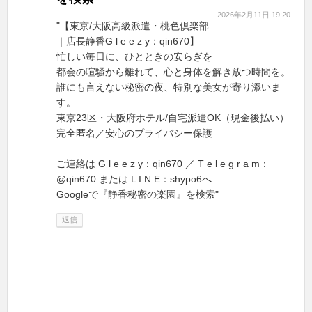
2026年2月11日 19:20
"【東京/大阪高級派遣・桃色倶楽部
｜店長静香G l e e z y：qin670】
忙しい毎日に、ひとときの安らぎを
都会の喧騒から離れて、心と身体を解き放つ時間を。
誰にも言えない秘密の夜、特別な美女が寄り添いま
す。
東京23区・大阪府ホテル/自宅派遣OK（現金後払い）
完全匿名／安心のプライバシー保護
ご連絡は G l e e z y：qin670 ／ T e l e g r a m：
@qin670 または L I N E：shypo6へ
Googleで『静香秘密の楽園』を検索"
返信