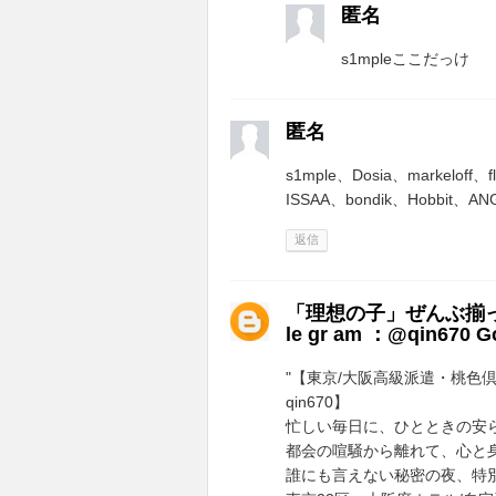
匿名
s1mpleここだっけ
匿名
s1mple、Dosia、markeloff
ISSAA、bondik、Hobbit
返信
「理想の子」ぜんぶ揃ってる
le gr am ：@qin6
"【東京/大阪高級派遣・桃色倶楽部
qin670】
忙しい毎日に、ひとときの安
都会の喧騒から離れて、心と
誰にも言えない秘密の夜、特