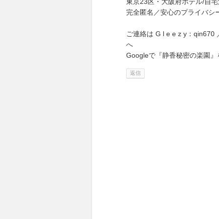
東京23区・大阪府ホテル/自
完全匿名／安心のプライバシ
ご連絡は G l e e z y：qin670 ／
へ
Googleで『静香秘密の楽園』
返信