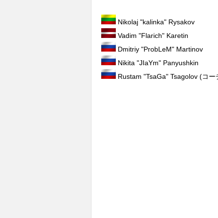
Nikolaj "kalinka" Rysakov
Vadim "Flarich" Karetin
Dmitriy "ProbLeM" Martinov
Nikita "JIaYm" Panyushkin
Rustam "TsaGa" Tsagolov (コー