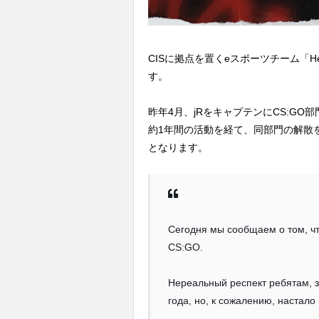
CISに拠点を置くeスポーツチーム「Hel
す。
昨年4月、jRをキャプテンにCS:GO部門
約1年間の活動を経て、同部門の解散
となります。
Сегодня мы сообщаем о том, чт
CS:GO.
Нереальный респект ребятам, 
года, но, к сожалению, настало