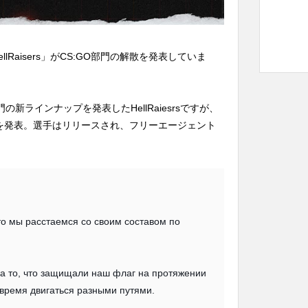
lRaisers」がCS:GO部門の解散を発表していま
の新ラインナップを発表したHellRaiesrsですが、
を発表。選手はリリースされ、フリーエージェント
о мы расстаемся со своим составом по
за то, что защищали наш флаг на протяжении
 время двигаться разными путями.