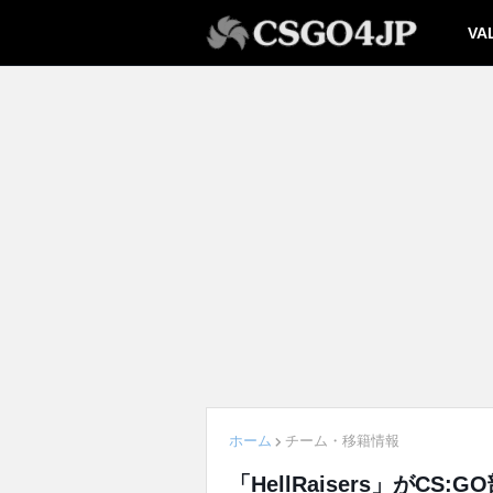
VA
ホーム
チーム・移籍情報
「HellRaisers」がCS