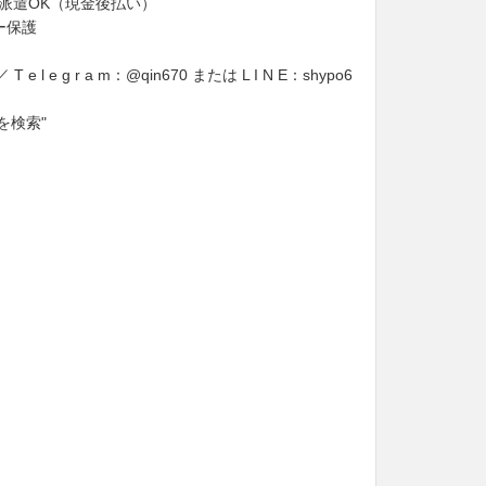
宅派遣OK（現金後払い）
ー保護
 T e l e g r a m：@qin670 または L I N E：shypo6
を検索"