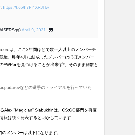
т:
https://t.co/h7Fl4XRJHw
RAISERSgg)
April 9, 2021
Raisersは、ここ2年間ほどで数十人以上のメンバーチ
低迷。昨年4月に結成したメンバーはほぼメンバー
AWPerを見つけることが出来ず*、そのまま解散と
er、Gospadarovなどの選手のトライアルを行っていた
 "Magician" Slabukhinは、CS:GO部門を再度
情報は後々発表すると明かしています。
:GO部門のメンバーは以下になります。