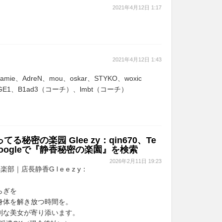
2021年4月12日 1:17
2021年4月12日 1:43
、flamie、AdreN、mou、oskar、STYKO、woxic
、ANGE1、B1ad3（コーチ）、lmbt（コーチ）
秘密の楽园 Glee zy：qin670、Te
70 Googleで『静香秘密の楽園』を検索
2026年2月11日 19:23
｜店長静香G l e e z y：
らぎを
身体を解き放つ時間を。
別な美女が寄り添います。