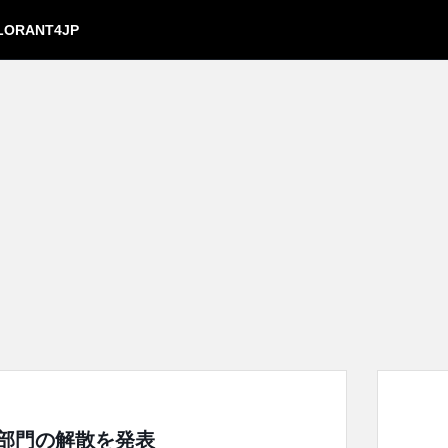
LORANT4JP
:GO部門の解散を発表