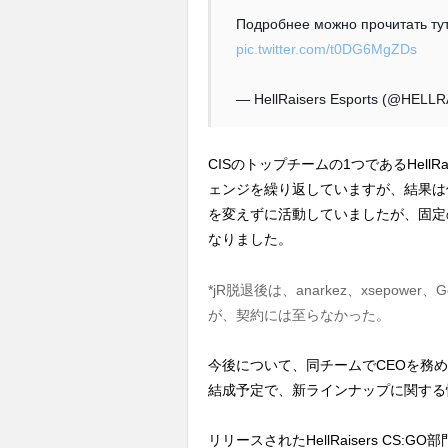
Подробнее можно прочитать ту
pic.twitter.com/t0DG6MgZDs
— HellRaisers Esports (@HELL
CISのトップチームの1つであるHell
ェンジを繰り返していますが、結果は
を変えずに活動していましたが、固定の
なりました。
*jR脱退後は、anarkez、xsepow
が、契約には至らなかった。
今後について、同チームでCEOを務めるAlex
結成予定で、新ラインナップに関する
リリースされたHellRaisers CS