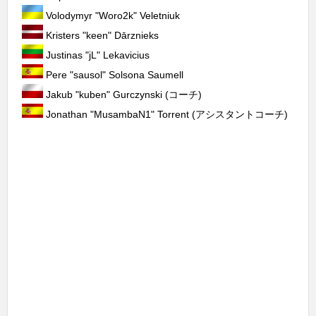
Volodymyr "⁠Woro2k⁠" Veletniuk
Kristers "⁠keen⁠" Dārznieks
Justinas "⁠jL⁠" Lekavicius
Pere "⁠sausol⁠" Solsona Saumell
Jakub "⁠kuben⁠" Gurczynski (コーチ)
Jonathan "⁠MusambaN1⁠" Torrent (アシスタントコーチ)