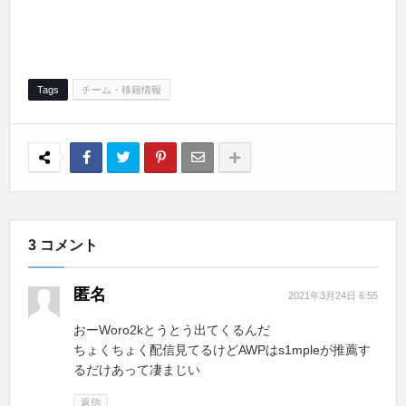
Tags
チーム・移籍情報
3 コメント
匿名
2021年3月24日 6:55
おーWoro2kとうとう出てくるんだ
ちょくちょく配信見てるけどAWPはs1mpleが推薦す
るだけあって凄まじい
返信