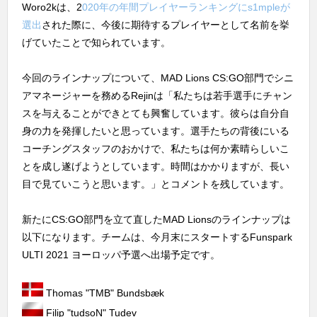
Woro2kは、2
020年の年間プレイヤーランキングにs1mpleが
選出
された際に、今後に期待するプレイヤーとして名前を挙
げていたことで知られています。
今回のラインナップについて、MAD Lions CS:GO部門でシニ
アマネージャーを務めるRejinは「私たちは若手選手にチャン
スを与えることができとても興奮しています。彼らは自分自
身の力を発揮したいと思っています。選手たちの背後にいる
コーチングスタッフのおかけで、私たちは何か素晴らしいこ
とを成し遂げようとしています。時間はかかりますが、長い
目で見ていこうと思います。」とコメントを残しています。
新たにCS:GO部門を立て直したMAD Lionsのラインナップは
以下になります。チームは、今月末にスタートするFunspark
ULTI 2021 ヨーロッパ予選へ出場予定です。
Thomas "⁠TMB⁠" Bundsbæk
Filip "⁠tudsoN⁠" Tudev