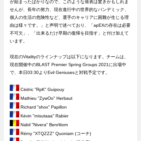
が始まったばかりなので、このような発表は驚きかもしれま
せんが、長年の努力、現在進行中の世界的なパンデミック、
個人の生活の危険性など、選手のキャリアに困難が生じる理
由は様々です。」と声明で述べており、「apEXの存在は必要
不可欠」、「出来るだけ早期の復帰を目指す」と付け加えて
います。
現在のVitalityのラインナップは以下になります。チームは、
現在開催中のBLAST Premier Spring Groups 2021に出場中
で、本日03:30よりEvil Geniusesと対戦予定です。
Cédric "RpK" Guipouy
Mathieu "ZywOo" Herbaut
Richard "shox" Papillon
Kévin "misutaaa" Rabier
Nabil "Nivera" Benrlitom
Rémy "XTQZZZ" Quoniam (コーチ)