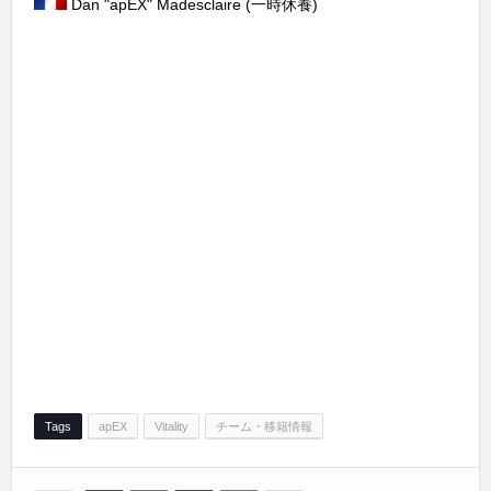
Dan "apEX" Madesclaire (一時休養)
Tags
apEX
Vitality
チーム・移籍情報