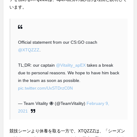
います。
Official statement from our CS:GO coach
@XTQZZZ
.
TL;DR: our captain
@Vitality_apEX
takes a break
due to personal reasons. We hope to have him back
in the team as soon as possible.
pic.twitter.com/UxSTDrzC0N
— Team Vitality 🐝 (@TeamVitality)
February 9,
2021
競技シーンより休養を取る一方で、XTQZZZは、「シーズン