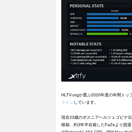
HLTV.orgが選ぶ2020年度の年間
クイン
しています。
現在23歳のボスニアヘルツェゴビナ出身
移籍、約3年半在籍したFaZeより脱
のRatingは1.19を記録、IEM New 