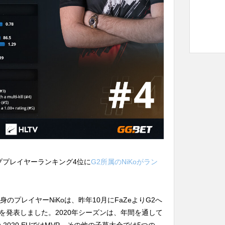
トッププレイヤーランキング4位に
G2所属のNiKoがラン
のプレイヤーNiKoは、昨年10月にFaZeよりG2へ
退を発表しました。2020年シーズンは、年間を通して
York 2020 EUではMVP、その他の子草大会では5つの