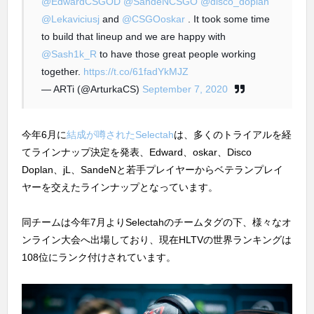
@EdwardCSGOD
@SandeNCSGO
@disco_doplan
@Lekaviciusj
and
@CSGOoskar
. It took some time
to build that lineup and we are happy with
@Sash1k_R
to have those great people working
together.
https://t.co/61fadYkMJZ
— ARTi (@ArturkaCS)
September 7, 2020
今年6月に
結成が噂されたSelectah
は、多くのトライアルを経
てラインナップ決定を発表、Edward、oskar、Disco
Doplan、jL、SandeNと若手プレイヤーからベテランプレイ
ヤーを交えたラインナップとなっています。
同チームは今年7月よりSelectahのチームタグの下、様々なオ
ンライン大会へ出場しており、現在HLTVの世界ランキングは
108位にランク付けされています。