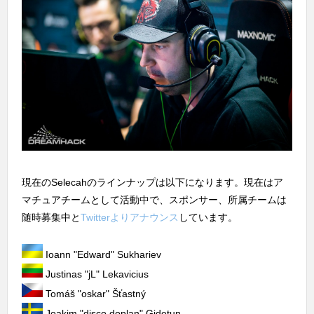
現在のSelecahのラインナップは以下になります。現在はア
マチュアチームとして活動中で、スポンサー、所属チームは
随時募集中と
Twitterよりアナウンス
しています。
Ioann "⁠Edward⁠" Sukhariev
Justinas "⁠jL⁠" Lekavicius
Tomáš "⁠oskar⁠" Šťastný
Joakim "⁠disco doplan⁠" Gidetun