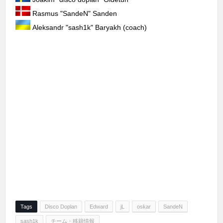
Rasmus "⁠SandeN⁠" Sanden
Aleksandr "⁠sash1k⁠" Baryakh (coach)
Tags
Disco Doplan
Edward
jL
oskar
SandeN
sash1k
チーム・移籍情報