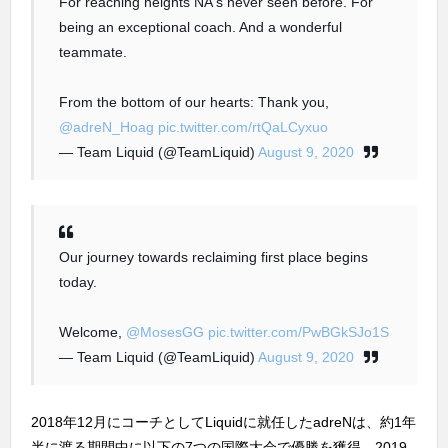
For reaching heights NA's never seen before. For
being an exceptional coach. And a wonderful
teammate.
From the bottom of our hearts: Thank you,
@adreN_Hoag
pic.twitter.com/rtQaLCyxuo
— Team Liquid (@TeamLiquid)
August 9, 2020
Our journey towards reclaiming first place begins
today.
Welcome,
@MosesGG
pic.twitter.com/PwBGkSJo1S
— Team Liquid (@TeamLiquid)
August 9, 2020
2018年12月にコーチとしてLiquidに就任したadreNは、約1年
半に渡る期間中に以下の7つの国際大会で優勝を獲得、2019