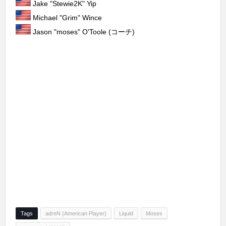
Jake "Stewie2K" Yip
Michael "⁠Grim⁠" Wince
Jason "⁠moses⁠" O'Toole (コーチ)
Tags
adreN (American Player)
Liquid
Moses