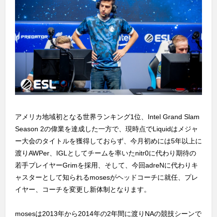
アメリカ地域初となる世界ランキング1位、Intel Grand Slam
Season 2の偉業を達成した一方で、現時点でLiquidはメジャ
ー大会のタイトルを獲得しておらず、今月初めには5年以上に
渡りAWPer、IGLとしてチームを率いたnitr0に代わり期待の
若手プレイヤーGrimを採用、そして、今回adreNに代わりキ
ャスターとして知られるmosesがヘッドコーチに就任、プレ
イヤー、コーチを変更し新体制となります。
mosesは2013年から2014年の2年間に渡りNAの競技シーンで