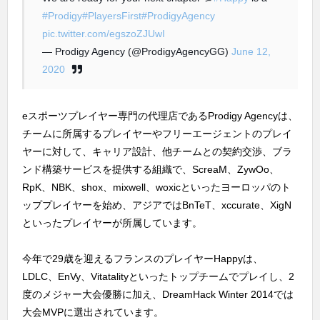
#Prodigy
#PlayersFirst
#ProdigyAgency
pic.twitter.com/egszoZJUwI
— Prodigy Agency (@ProdigyAgencyGG)
June 12,
2020
eスポーツプレイヤー専門の代理店であるProdigy Agencyは、
チームに所属するプレイヤーやフリーエージェントのプレイ
ヤーに対して、キャリア設計、他チームとの契約交渉、ブラ
ンド構築サービスを提供する組織で、ScreaM、ZywOo、
RpK、NBK、shox、mixwell、woxicといったヨーロッパのト
ッププレイヤーを始め、アジアではBnTeT、xccurate、XigN
といったプレイヤーが所属しています。
今年で29歳を迎えるフランスのプレイヤーHappyは、
LDLC、EnVy、Vitatalityといったトップチームでプレイし、2
度のメジャー大会優勝に加え、DreamHack Winter 2014では
大会MVPに選出されています。