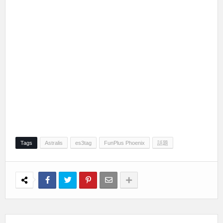
Tags
Astralis
es3tag
FunPlus Phoenix
話題