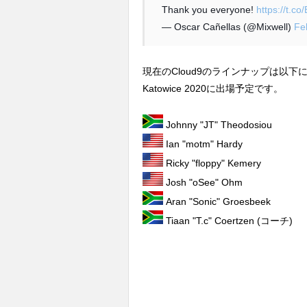
Thank you everyone!
https://t.c
— Oscar Cañellas (@Mixwell)
Fe
現在のCloud9のラインナップは以
Katowice 2020に出場予定です。
Johnny "JT" Theodosiou
Ian "motm" Hardy
Ricky "floppy" Kemery
Josh "oSee" Ohm
Aran "Sonic" Groesbeek
Tiaan "T.c" Coertzen (コーチ)