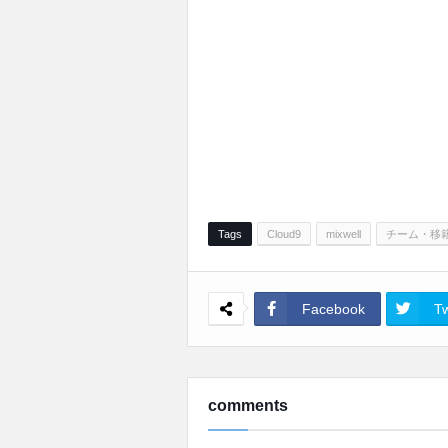
Tags
Cloud9
mixwell
チーム・移
Facebook
Tw
comments