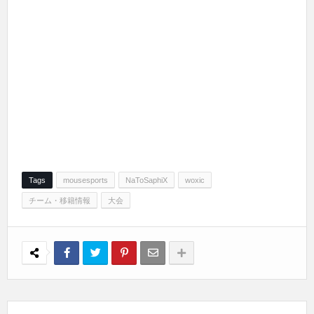
Tags
mousesports
NaToSaphiX
woxic
チーム・移籍情報
大会