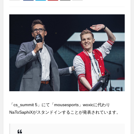
「cs_summit 5」にて「mousesports」woxicに代わり
NaToSaphiXがスタンドインすることが発表されています。