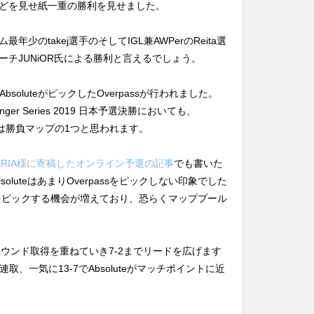
どを見せ紙一重の勝利を見せました。
少のtakej選手のそしてIGL兼AWPerのReita選
チJUNiOR氏による勝利と言えるでしょう。
bsoluteがピックしたOverpassが行われました。
enger Series 2019 日本予選決勝においても、
assは勝負マップの1つと思われます。
LERIA様に寄稿したオンライン予選の記事
でも書いた
luteはあまりOverpassをピックしない印象でした
passをピックする機会が増えており、恐らくマッププール
sがラウンド取得を重ねていき7-2までリードを広げます
を連取、一気に13-7でAbsoluteがマッチポイントに近