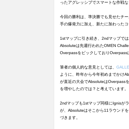
ったアグレッシブでスマートな作戦な
今回の勝利は、準決勝でも見せたチーム最年
手の爆発力に加え、新たに加わったコー
1stマップに引き続き、2ndマップではA
Absoluteは先週行われたOMEN Chall
OverpassをピックしておりOverp
筆者の個人的な意見としては、
GAL
ように、昨年から今年初めまでかけAbso
が直近の大会でAbsoluteはOver
を増やしたのでは？と考えています。
2ndマップも1stマップ同様にIgni
が、Absoluteはそこから11ラウンド
づきます。