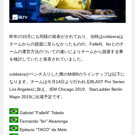
昨年の10月にも同様の発表がされており、当時はcoldzeraは
チームからの脱退に至らなかったものの、FalleN、ferとのチ
ームの運営方法のついての違いによりチームから脱退する事
を検討していたと発表されていました。
coldzeraがベンチ入りした際のMIBRのラインナップは以下に
なります。チームは今月14日より行われるBLAST Pro Series
Los Angelesに加え、IEM Chicago 2019、StarLadder Berlin
Major 2019に出場予定です。
Gabriel "FalleN" Toledo
Fernando "fer" Alvarenga
Epitacio "TACO" de Melo