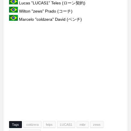
Lucas "LUCAS1" Teles (ローン契約)
Wilton "zews" Prado (コーチ)
Marcelo "coldzera" David (ベンチ)
Tags
coldzera
felps
LUCAS1
mibr
zews