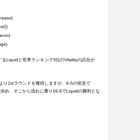
erpass)
ust2)
ferno)
age)
quidと世界ランキング3位のVitalityの試合が
活躍により1stラウンドを獲得しますが、6-5の状況で
ラッチを決め、そこから流れに乗り16-6でLiquidの勝利とな