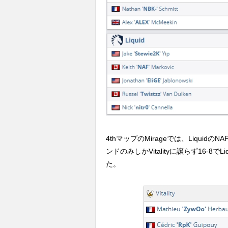
4thマップのMirageでは、Liquid
ンドのみしかVitalityに譲らず16-8で
た。