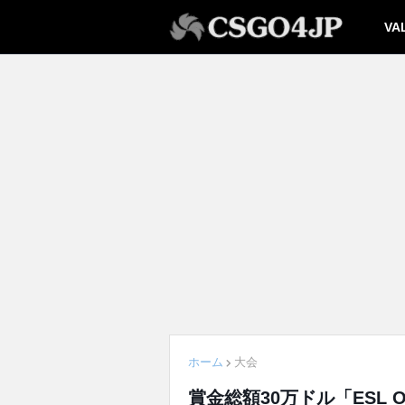
VA
ホーム
大会
賞金総額30万ドル「ESL One