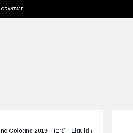
LORANT4JP
 Cologne 2019」にて「Liquid」