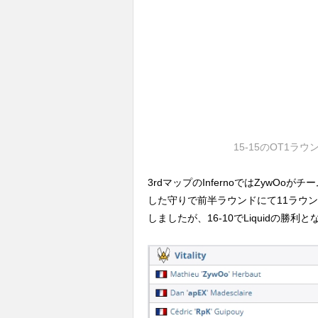
15-15のOT1ラ
3rdマップのInfernoではZywOoがチ
した守りで前半ラウンドにて11ラウンド
しましたが、16-10でLiquidの勝利