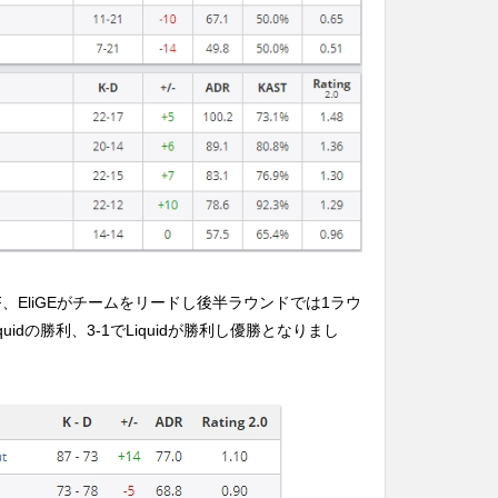
のNAF、EliGEがチームをリードし後半ラウンドでは1ラウ
Liquidの勝利、3-1でLiquidが勝利し優勝となりまし