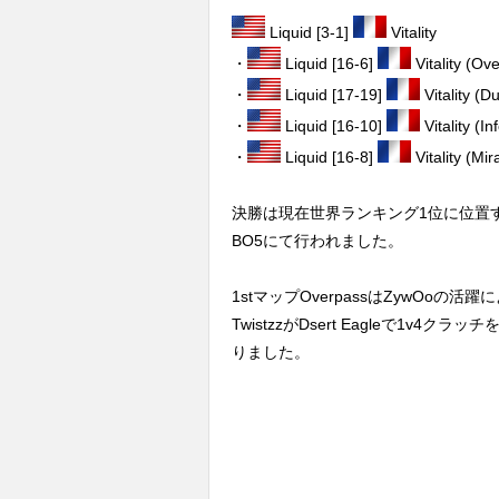
Liquid [3-1]
Vitality
・
Liquid [16-6]
Vitality (Ov
・
Liquid [17-19]
Vitality (D
・
Liquid [16-10]
Vitality (In
・
Liquid [16-8]
Vitality (Mir
決勝は現在世界ランキング1位に位置するLi
BO5にて行われました。
1stマップOverpassはZywOoの
TwistzzがDsert Eagleで1v4ク
りました。