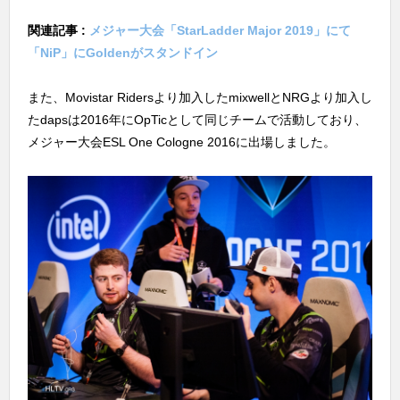
関連記事 :
メジャー大会「StarLadder Major 2019」にて
「NiP」にGoldenがスタンドイン
また、Movistar Ridersより加入したmixwellとNRGより加入し
たdapsは2016年にOpTicとして同じチームで活動しており、
メジャー大会ESL One Cologne 2016に出場しました。