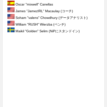
Oscar "mixwell" Canellas
James "JamezIRL" Macaulay (コーチ)
Soham "valens" Chowdhury (データアナリスト)
William "RUSH" Wierzba (ベンチ)
Maikil "Golden" Selim (NiPにスタンドイン)