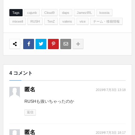
Tags
cajunb
Cloud9
daps
JamezIRL
koosta
mixwell
RUSH
TenZ
valens
vice
チーム・移籍情報
4 コメント
匿名
2019年7月3日 13:18
RUSHも抜いちゃったのか
返信
匿名
2019年7月3日 18:17