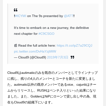
❗
#ICYMI
on The 9s presented by
@ATT
❗
It's time to embark on a new journey, the definitive
next chapter for
#C9CSGO
📰 Read the full article here:
https://t.co/ipZ7a29CQJ
pic.twitter.com/DvHaYzjtWW
— Cloud9 (@Cloud9)
2019年7月3日
Cloud9はautimaticのみを既存のメンバーとしてラインナップ
に残し、残りの4人のメンバーとコーチを新たに変更しまし
た。autimatic以外の既存メンバーであるvice、cajunbはチー
ムからリリースし、RUSHはベンチ入りといった結果になり
ました。また、GoldenはNiPにローンで貸し出し中の為、現
在もCloud9の組織下にいます。