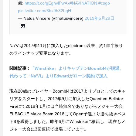
📰:
https://t.co/gEghvlPwAk
#NAVINATION
#csgo
pic.twitter.com/6bx9h32bqH
— Natus Vincere (@natusvincere)
2019年5月29日
Na'Viは2017年11月に加入したelectronic以来、約1年半振り
のラインナップ変更になります。
関連記事 :
「Winstrike」よりキャプテンBoombl4が脱退、
代わって「Na'Vi」よりEdwardがローン契約で加入
現在20歳のプレイヤーBoombl4は2017よりプロとしてのキャ
リアをスタートし、2017年9月に加入したQuantum Bellator
Fireにて2018年1月には当時無名でありながらメジャー大会
ELEAGUE Major Bostn 2018にてOpen予選より勝ち抜きベス
ト8を獲得しました。昨年6月にWinstrikeに移籍し、現在もメ
ジャー大会に3回連続で出場しています。