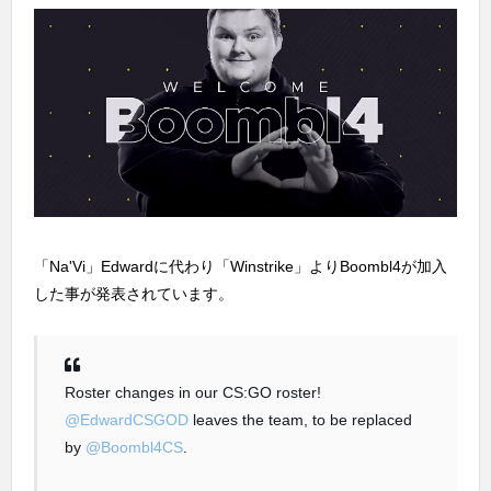
「Na'Vi」Edwardに代わり「Winstrike」よりBoombl4が加入
した事が発表されています。
Roster changes in our CS:GO roster!
@EdwardCSGOD
leaves the team, to be replaced
by
@Boombl4CS
.