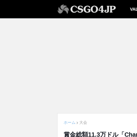
VA
ホーム
大会
賞金総額11.3万ドル「Char