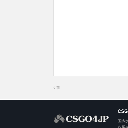
前
CSG
国内外の
を掲