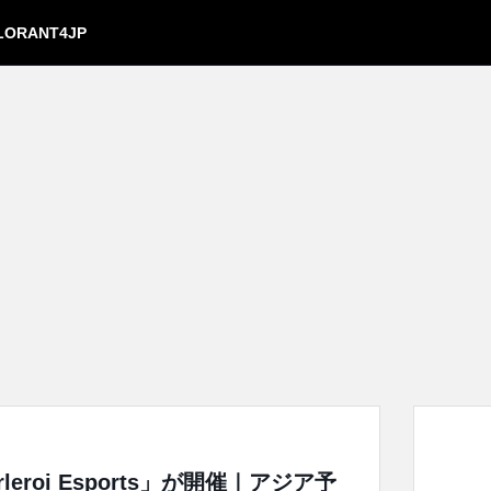
LORANT4JP
leroi Esports」が開催｜アジア予