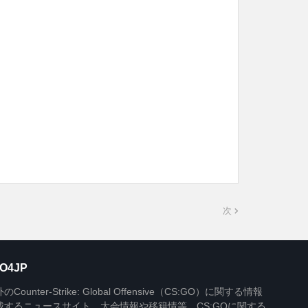
次
O4JP
Counter-Strike: Global Offensive（CS:GO）に関する情報
載するニュースサイト。大会情報や移籍情等、CS:GOに関する