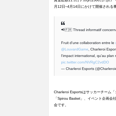
賞金総額11.3万ドル(約1300万円)の「C
月12日~4月14日にかけて開催され
📢🇫🇷 Thread informatif concern
Fruit d'une collaboration entre le
@LouvardGame
, Charleroi Espo
l'impact international, qu'au plan 
pic.twitter.com/NVRgC2vdDO
— Charleroi Esports (@Charlero
Charleroi Esportsはサッカ
「Spirou Basket」、イベント企画
会です。