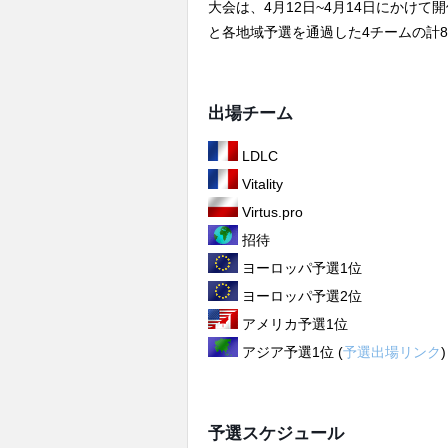
大会は、4月12日~4月14日にかけ
と各地域予選を通過した4チームの計
出場チーム
LDLC
Vitality
Virtus.pro
招待
ヨーロッパ予選1位
ヨーロッパ予選2位
アメリカ予選1位
アジア予選1位 (
予選出場リンク
)
予選スケジュール