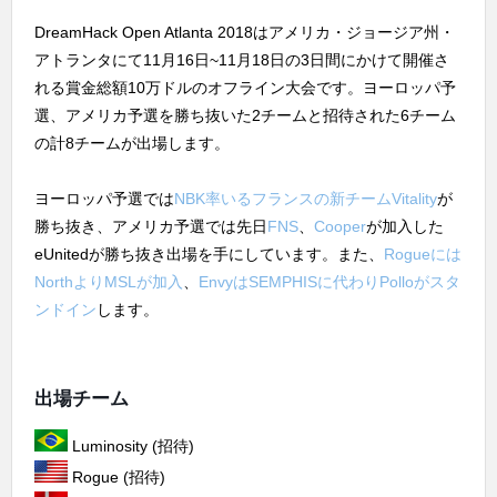
DreamHack Open Atlanta 2018はアメリカ・ジョージア州・
アトランタにて11月16日~11月18日の3日間にかけて開催さ
れる賞金総額10万ドルのオフライン大会です。ヨーロッパ予
選、アメリカ予選を勝ち抜いた2チームと招待された6チーム
の計8チームが出場します。
ヨーロッパ予選では
NBK率いるフランスの新チームVitality
が
勝ち抜き、アメリカ予選では先日
FNS
、
Cooper
が加入した
eUnitedが勝ち抜き出場を手にしています。また、
Rogueには
NorthよりMSLが加入
、
EnvyはSEMPHISに代わりPolloがスタ
ンドイン
します。
出場チーム
Luminosity (招待)
Rogue (招待)