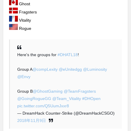
Ghost
Fragsters
Vitality
Rogue
Here's the groups for
#DHATL18
!
Group A
@compLexity
@eUnitedgg
@Luminosity
@Envy
Group B
@GhostGaming
@TeamFragsters
@GoingRogueGG
@Team_Vitality
#DHOpen
pic.twitter.com/Q5UumJxxr8
— DreamHack Counter-Strike (@DreamHackCSGO)
2018年11月9日