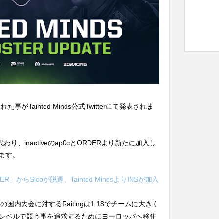
れた事がTainted Minds公式Twitterにて発表されま
Okに代わり、inactiveのap0cとORDERより新たに加入し
ります。
からSicoが脱退、Tainted MindsよりINSが加入
国内大会に対するRaitingは1.18でチームに大きく
レベルで競う事を追求するためにヨーロッパへ移住