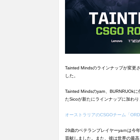
Tainted Mindsのラインナップが変更さ
した。
Tainted Mindsのyam、BURNRU
たSicoが新たにラインナップに加わ
オーストラリアのCSGOチーム「ORDER」
29歳のベテランプレイヤーyaｍは今年の
貢献しました。また、彼は世界の最高