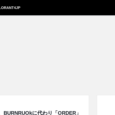
LORANT4JP
yam、BURNRUOkに代わり「ORDER」