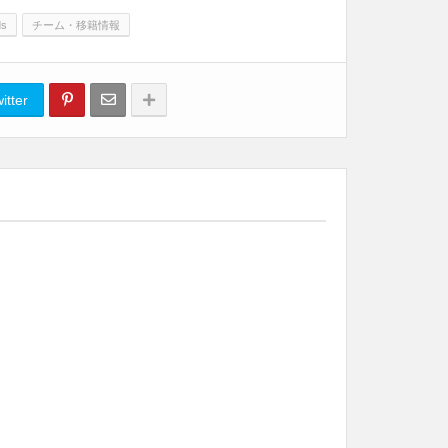
ds
チーム・移籍情報
itter