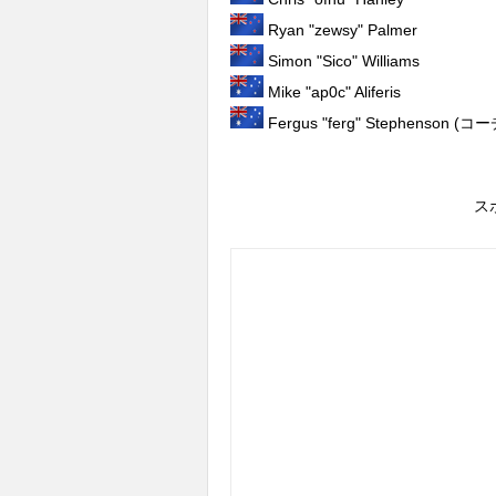
Ryan "zewsy" Palmer
Simon "Sico" Williams
Mike "ap0c" Aliferis
Fergus "ferg" Stephenson (コー
ス