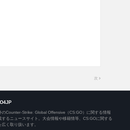
次
O4JP
Counter-Strike: Global Offensive（CS:GO）に関する情報
載するニュースサイト。大会情報や移籍情等、CS:GOに関する
を広く取り扱います。