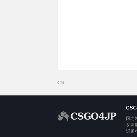
前
CSG
国内外の
を掲
話題