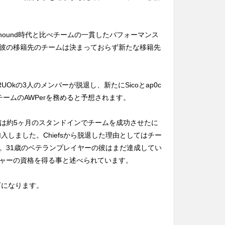
Grayhound時代と比べチームの一貫したパフォーマンス
彼の移籍先のチームは決まっておらず新たな移籍先
BURNRUOkの3人のメンバーが脱退し、新たにSicoとap0c
りチームのAWPerを務めると予想されます。
p0cは約5ヶ月のスタンドインでチームを成功させたに
sに加入しました。Chiefsから脱退した理由としてはチー
。31歳のベテランプレイヤーの彼はまだ達成してい
ャーの資格を得る事と述べられています。
以下になります。