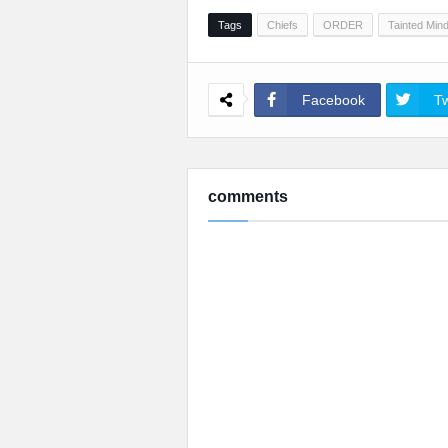
Tags
Chiefs
ORDER
Tainted Min
Facebook
Tw
comments