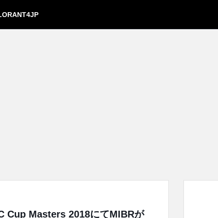
LORANT4JP
up Masters 2018にてMIBRが