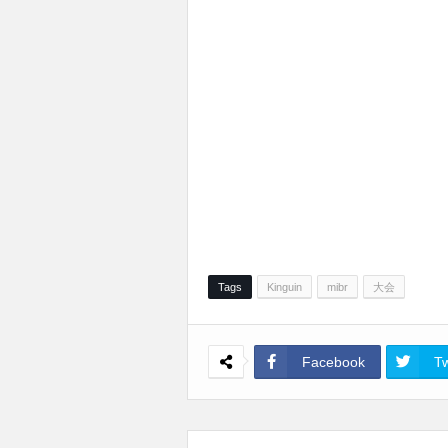
Tags
Kinguin
mibr
大会
Facebook
Tw