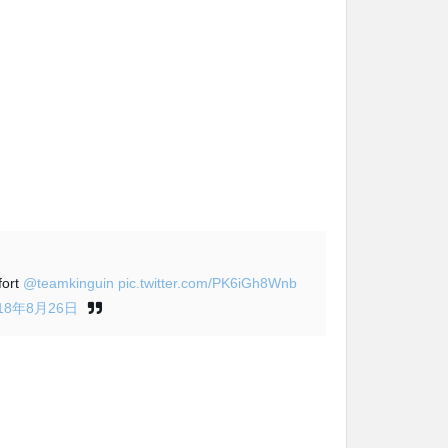
fort
@teamkinguin
pic.twitter.com/PK6iGh8Wnb
18年8月26日