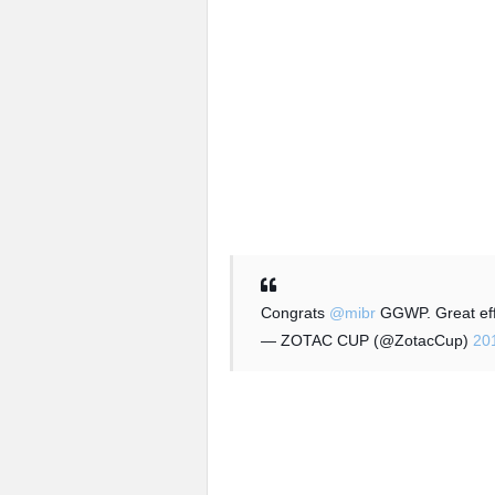
Congrats
@mibr
GGWP. Great ef
— ZOTAC CUP (@ZotacCup)
20