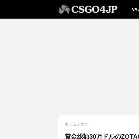
VA
ホーム
大会
賞金総額30万ドルのZOTAC C