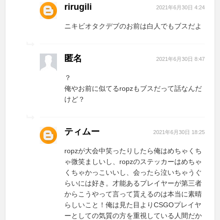
rirugili
2021年6月30日 4:24
ニキビオタクデブのお前は白人でもブスだよ
匿名
2021年6月30日 8:47
？
俺やお前に似てるropzもブスだって話なんだ
けど？
ティムー
2021年6月30日 18:25
ropzが大会中笑ったりしたら俺はめちゃくち
ゃ微笑ましいし、ropzのステッカーはめちゃ
くちゃかっこいいし、会ったら泣いちゃうぐ
らいには好き。才能あるプレイヤーが第三者
からこうやって言って貰えるのは本当に素晴
らしいこと！俺は見た目よりCSGOプレイヤ
ーとしての気質の方を重視している人間だか