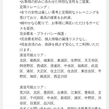
•お客様の好みに合わせた特別な女性をご提案。
定期トレーニング：
•全ての女性は厳しい選考と定期的なトレーニングを
受けており、最高の接客をお約束。
•細やかな心配りで、お客様に満足いただけるサービ
スを提供。
完全匿名・プライバシー保護：
•完全匿名対応、個人情報の漏洩リスクなし。
•現金決済のみ、痕跡を残さず安心してご利用いただ
けます。
派送可能エリア：
北区、都島区、城東区、東成区、生野区、天王寺区、
阿倍野区、西成区、浪速区、中央区、福島区、此花
区、港区、大正区、住之江区、住吉区、東住吉区、平
野区、旭区、鶴見区、西淀川区
派送可能エリア：
荒川区、北区、墨田区、台東区、江東区、豊島区、文
京区、千代田区、中央区、新宿区、港区、中野区、渋
谷区、目黒区、品川区。
今すぐお問い合わせいただき、特別な大阪東京の夜を