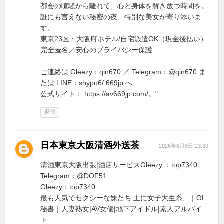
都会の喧騒から離れて、心と身体を解き放つ時間を。
誰にも言えない秘密の夜、特別な美女が寄り添いま
す。
東京23区・大阪府ホテル/自宅派遣OK（現金後払い）
完全匿名／安心のプライバシー保護
ご連絡は Gleezy：qin670 ／ Telegram：@qin670 ま
たは LINE：shypo6/ 669jp へ
公式サイト： https://av669jp.com/。"
返信
日本東京大阪清酒外送茶
2026年6月8日 23:30
清酒東京大阪出張|酒店サービスGleezy ：top7340
Telegram：@DOF51
Gleezy：top7340
最も人気でセクシーな妹たち 主に女子大生系、｜OL
秘書｜人妻熟女|AV女優|地下アイドル|素人アルバイ
ト