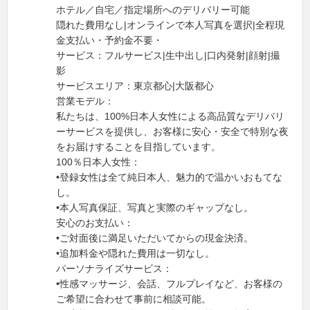
ホテル／自宅／指定場所へのデリバリー可能
隠れた費用なし|オンラインで本人写真を選択|全程現
金支払い・予約金不要・
サービス：フルサービス|生中出し|口内発射|顔射|撮
影
サービスエリア：東京都心|大阪都心
営業モデル：
私たちは、100%日本人女性による高品質なデリバリ
ーサービスを提供し、お客様に安心・安全で特別な夜
をお届けすることを目指しています。
100％日本人女性：
•登録女性は全て純日本人、魅力的で温かいおもてな
し。
•本人写真保証、写真と実際のギャップなし。
安心のお支払い：
•ご対面後に満足いただいてからの現金決済。
•追加料金や隠れた費用は一切なし。
パーソナライズサービス：
•性感マッサージ、会話、フルプレイなど、お客様の
ご希望に合わせて事前に相談可能。