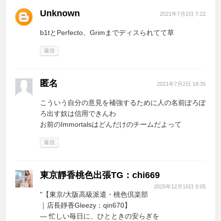
Unknown
2021年7月2日 7:22
b1tとPerfecto、Grimまでディスられてて草
返信
匿名
2021年7月2日 18:35
こういう自分の意見を補強するために人の名前ぽろぽ
ろ出す奴は信用できんわ
お前のImmortalsはどんだけのチームだよって
返信
東京靜香桃色出張TG：chi669
2025年12月15日 0:05
"【東京/大阪高級派遣・桃色倶楽部
｜店長靜香Gleezy：qin670】
— 忙しい毎日に、ひとときの安らぎを