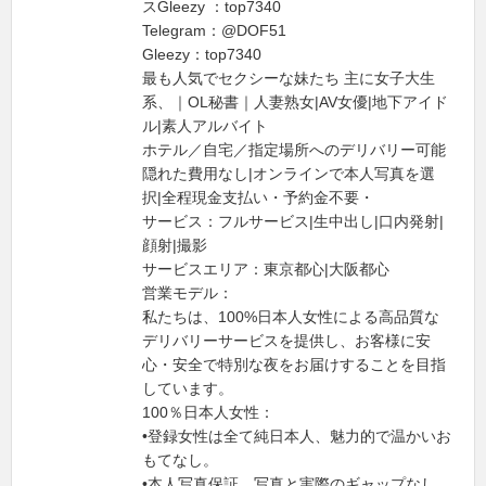
スGleezy ：top7340
Telegram：@DOF51
Gleezy：top7340
最も人気でセクシーな妹たち 主に女子大生
系、｜OL秘書｜人妻熟女|AV女優|地下アイド
ル|素人アルバイト
ホテル／自宅／指定場所へのデリバリー可能
隠れた費用なし|オンラインで本人写真を選
択|全程現金支払い・予約金不要・
サービス：フルサービス|生中出し|口内発射|
顔射|撮影
サービスエリア：東京都心|大阪都心
営業モデル：
私たちは、100%日本人女性による高品質な
デリバリーサービスを提供し、お客様に安
心・安全で特別な夜をお届けすることを目指
しています。
100％日本人女性：
•登録女性は全て純日本人、魅力的で温かいお
もてなし。
•本人写真保証、写真と実際のギャップなし。