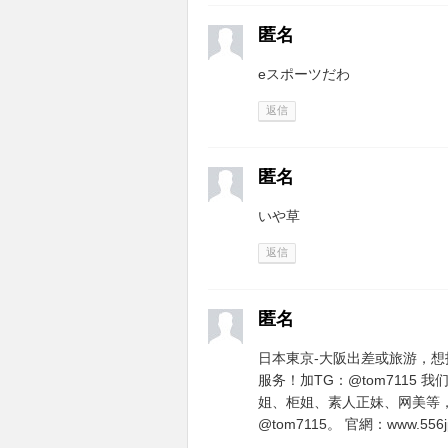
匿名
eスポーツだわ
返信
匿名
いや草
返信
匿名
日本東京-大阪出差或旅游，想找小
服务！加TG：@tom7115
姐、柜姐、素人正妹、网美等
@tom7115。 官網：www.556j