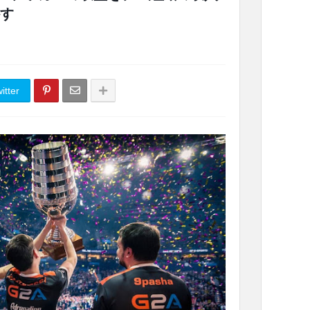
す
itter