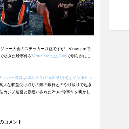
ャー大会のステッカー収益ですが、Virtus.proで
りで起きた珍事件を
Virtus.proの公式VK
で明らかにし
ッカー収益は50万ドル(約5,200万円)とインタビュ
その莫大な収益受け取りの際の銀行とのやり取りで起き
法カジノ運営と勘違いされた2つの珍事件を明かし
kovのコメント