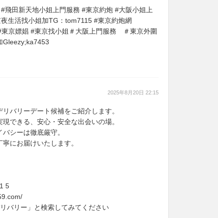
 #飛田新天地小姐上門服務 #東京約炮 #大阪小姐上
夜生活找小姐加TG：tom7115 #東京約炮網
泡泡浴 #東京嫖娼 #東京找小姐＃大阪上門服務 ＃東京外圍
ezy;ka7453
2025年8月20日 22:15
デリバリーデート候補をご紹介します。
実現できる、安心・安全な出会いの場。
イバシーは徹底厳守。
丁寧にお届けいたします。
1 5
9.com/
張デリバリー」と検索してみてください