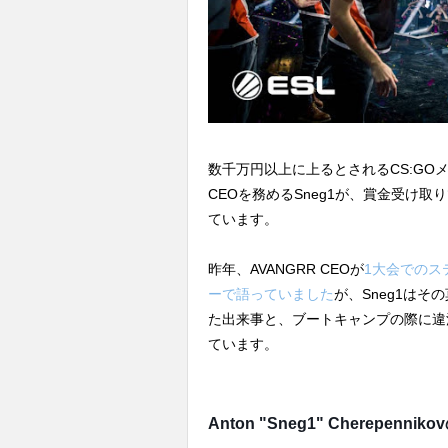
数千万円以上に上るとされるCS:GOメジ
CEOを務めるSneg1が、賞金受け取
ています。
昨年、AVANGRR CEOが
1大会でのステ
ーで語っていました
が、Sneg1は
た出来事と、ブートキャンプの際に違
ています。
Anton "Sneg1" Cherepenni