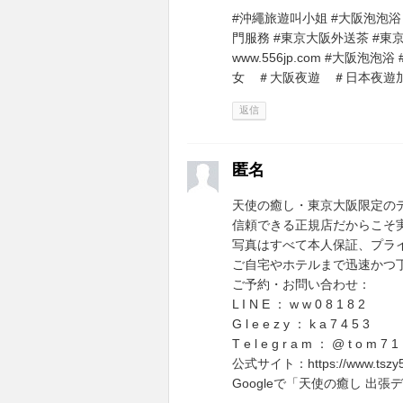
#沖繩旅遊叫小姐 #大阪泡泡浴
門服務 #東京大阪外送茶 #東京
www.556jp.com #大阪
女 ＃大阪夜遊 ＃日本夜遊加Gle
返信
匿名
天使の癒し・東京大阪限定の
信頼できる正規店だからこそ
写真はすべて本人保証、プラ
ご自宅やホテルまで迅速かつ
ご予約・お問い合わせ：
L I N E ： w w 0 8 1 8 2
G l e e z y ： k a 7 4 5 3
T e l e g r a m ： @ t o m 7 1 
公式サイト：https://www.tszy5
Googleで「天使の癒し 出