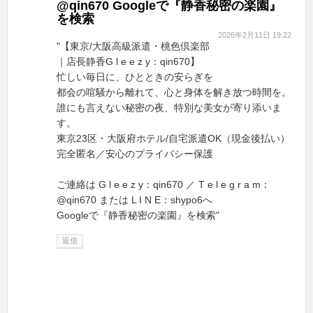
@qin670 Googleで『静香秘密の楽園』
を検索
2026年2月11日 19:22
"【東京/大阪高級派遣・桃色倶楽部
｜店長静香G l e e z y：qin670】
忙しい毎日に、ひとときの安らぎを
都会の喧騒から離れて、心と身体を解き放つ時間を。
誰にも言えない秘密の夜、特別な美女が寄り添いま
す。
東京23区・大阪府ホテル/自宅派遣OK（現金後払い）
完全匿名／安心のプライバシー保護
ご連絡は G l e e z y：qin670 ／ T e l e g r a m：
@qin670 または L I N E：shypo6へ
Googleで『静香秘密の楽園』を検索"
返信