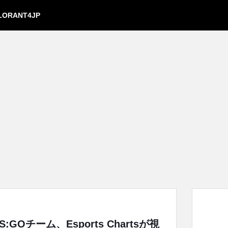
LORANT4JP
GOチーム、Esports Chartsが視