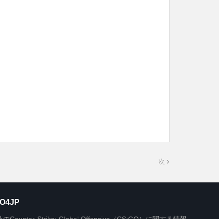
次
O4JP