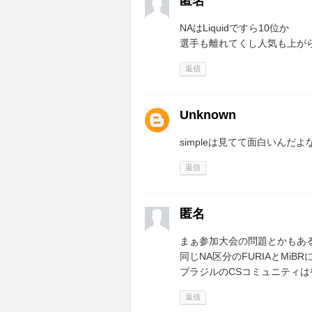
匿名
NAはLiquidですら10位か
選手も離れてくし人気も上が
返信
Unknown
simpleは見てて面白いんだよ
返信
匿名
まぁ参加大会の問題とかもあ
同じNA区分のFURIAとMiBR
ブラジルのCSコミュニティ
返信