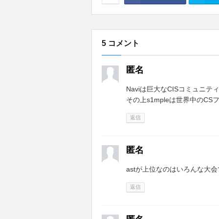
5 コメント
匿名
Naviは巨大なCISコミュニ
その上s1mpleは世界中のC
返信
匿名
astが上位なのはいろんな大
返信