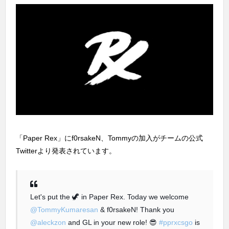
「Paper Rex」にf0rsakeN、Tommyの加入がチームの公式
Twitterより発表されています。
Let's put the 🦖 in Paper Rex. Today we welcome
@TommyKumaresan
& f0rsakeN! Thank you
@aleckzon
and GL in your new role! 😎
#pprxcsgo
is