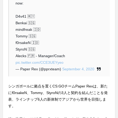
now:
D4v41 🇲🇾
Benkai 🇸🇬
mindfreak 🇮🇩
Tommy 🇸🇬
f0rsakeN 🇮🇩
StyroN 🇸🇬
Alecks 🇫🇷 - Manager/Coach
pic.twitter.com/CCE3UEYyeo
— Paper Rex (@pprxteam)
September 4, 2020
シンガポールに拠点を置くCS:GOチームPaper Rexは、新た
にf0rsakeN、Tommy、StyroNの3人と契約を結んだことを発
表、ラインナップ6人の新体制でアジアから世界を目指しま
す。