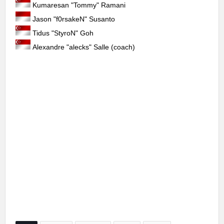
Kumaresan "⁠Tommy⁠" Ramani
Jason "⁠f0rsakeN⁠" Susanto
Tidus "⁠StyroN⁠" Goh
Alexandre "⁠alecks⁠" Salle (coach)