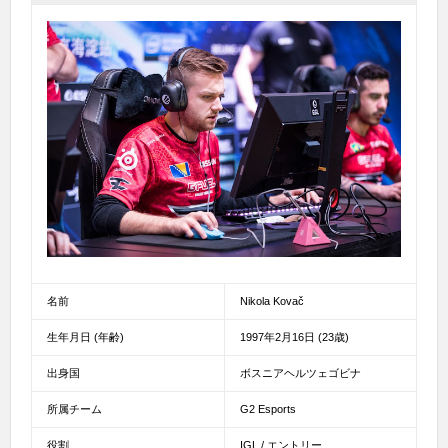
名前
Nikola Kovač
生年月日 (年齢)
1997年2月16日 (23歳)
出身国
ボスニアヘルツェゴビナ
所属チーム
G2 Esports
役割
IGL / エントリー