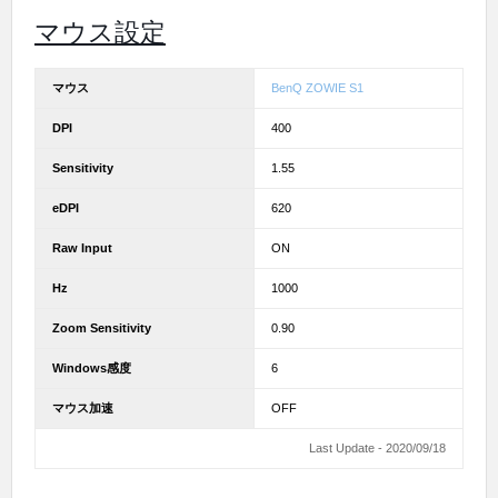
マウス設定
マウス
BenQ ZOWIE S1
DPI
400
Sensitivity
1.55
eDPI
620
Raw Input
ON
Hz
1000
Zoom Sensitivity
0.90
Windows感度
6
マウス加速
OFF
Last Update - 2020/09/18