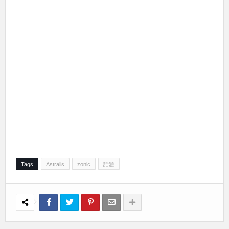
Tags
Astralis
zonic
話題