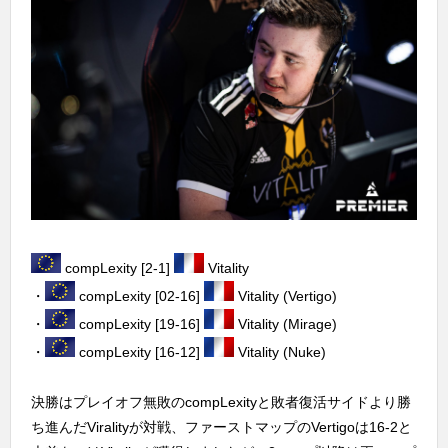
compLexity [2-1]
Vitality
・
compLexity [02-16]
Vitality (Vertigo)
・
compLexity [19-16]
Vitality (Mirage)
・
compLexity [16-12]
Vitality (Nuke)
決勝はプレイオフ無敗のcompLexityと敗者復活サイドより勝
ち進んだViralityが対戦、ファーストマップのVertigoは16-2と