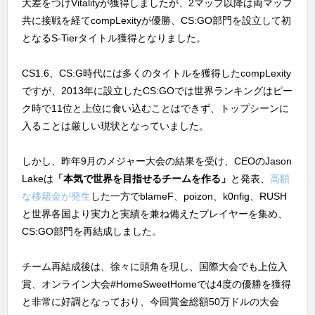
大差をつけVitalityが獲得しましたが、2マップ以降は両マップ
共に接戦を経てcompLexityが優勝、CS:GO部門を設立して初
となるS-Tierタイトル獲得となりました。
CS1.6、CS:G時代には多くのタイトルを獲得したcompLexity
ですが、2013年に設立したCS:GOでは世界ランキングはピー
ク時で11位と上位に食い込むことはできず、トップシーンに
入ることは厳しい現状となっていました。
しかし、昨年9月のメジャー大会の結果を受け、CEOのJason
Lakeは
「本気で世界を目指せるチームを作る」
と発表、
高額
な移籍金が発生
した一方でblameF、poizon、k0nfig、RUSH
と世界各国より実力と実績を兼ね備えたプレイヤーを集め、
CS:GO部門を再結成しました。
チーム再結成後は、徐々に頭角を現し、国際大会でも上位入
賞、オンライン大会#HomeSweetHomeでは4度の優勝を獲得
と非常に好調となっており、今回賞金総額50万ドルの大会