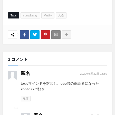
Tags
compLexity
Vitality
大会
3 コメント
匿名
2020年6月22日 13:50
toxicマインドを封印し、obo君の保護者になった
konfigパパ好き
返信