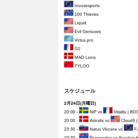
mousesports
100 Thieves
Liquid
Evil Geniuses
Virtus.pro
G2
MAD Lions
TYLOO
スケジュール
2月24日(月曜日)
20:00 -
NiP vs
Vitality | BO
20:00 -
Astralis vs
Cloud9 
23:30 -
Natus Vincere vs
Fa
23:30 -
Renegades vs Sweden fn