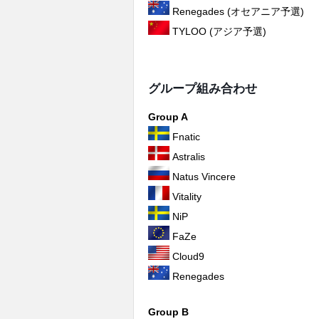
Renegades (オセアニア予選)
TYLOO (アジア予選)
グループ組み合わせ
Group A
Fnatic
Astralis
Natus Vincere
Vitality
NiP
FaZe
Cloud9
Renegades
Group B