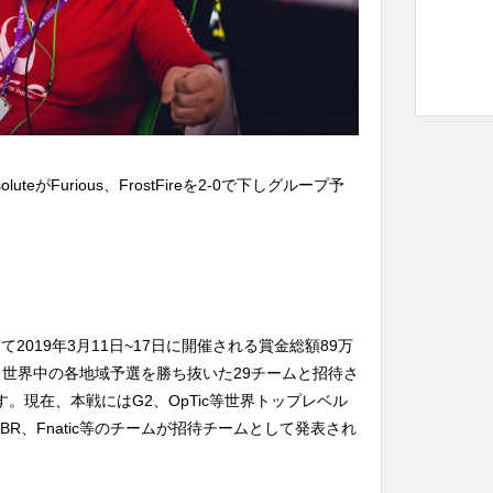
bsoluteがFurious、FrostFireを2-0で下しグループ予
市にて2019年3月11日~17日に開催される賞金総額89万
。世界中の各地域予選を勝ち抜いた29チームと招待さ
す。現在、本戦にはG2、OpTic等世界トップレベル
R、Fnatic等のチームが招待チームとして発表され