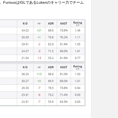
riousはIGLであるLukenのキャリー力でチーム