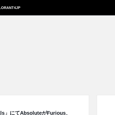
LORANT4JP
als」にてAbsoluteがFurious、