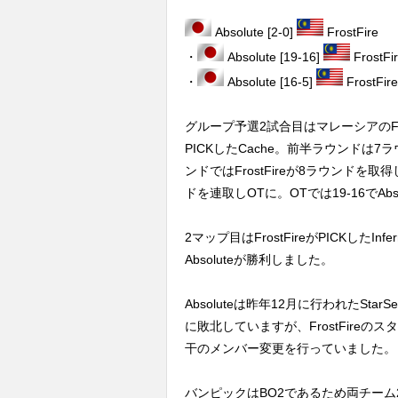
Absolute [2-0]
FrostFire
・
Absolute [19-16]
FrostFi
・
Absolute [16-5]
FrostFire
グループ予選2試合目はマレーシアのFros
PICKしたCache。前半ラウンドは
ンドではFrostFireが8ラウンドを取得
ドを連取しOTに。OTでは19-16でAb
2マップ目はFrostFireがPICKしたI
Absoluteが勝利しました。
Absoluteは昨年12月に行われたStarSeries
に敗北していますが、FrostFireのス
干のメンバー変更を行っていました。
バンピックはBO2であるため両チーム