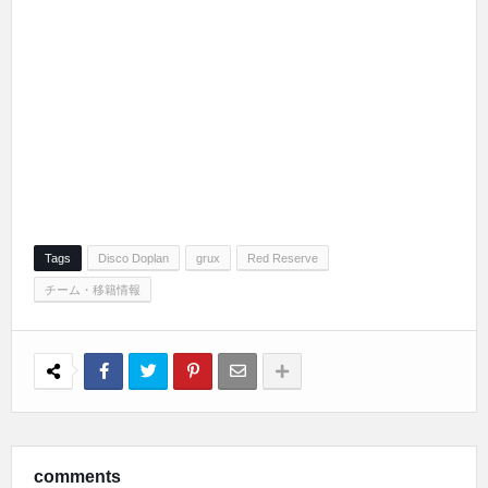
Tags
Disco Doplan
grux
Red Reserve
チーム・移籍情報
comments