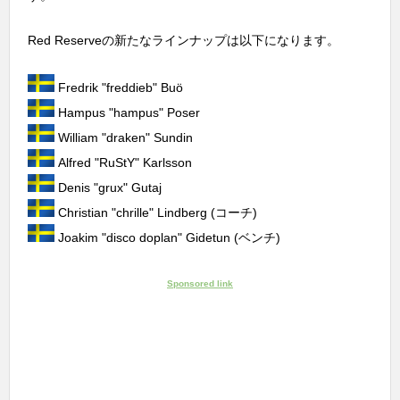
Red Reserveの新たなラインナップは以下になります。
Fredrik "freddieb" Buö
Hampus "hampus" Poser
William "draken" Sundin
Alfred "RuStY" Karlsson
Denis "grux" Gutaj
Christian "chrille" Lindberg (コーチ)
Joakim "disco doplan" Gidetun (ベンチ)
Sponsored link