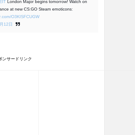
EIT
London Major begins tomorrow! Watch on
hance at new CS:GO Steam emoticons:
tter.com/O3KISFCUGW
9月12日
ポンサードリンク