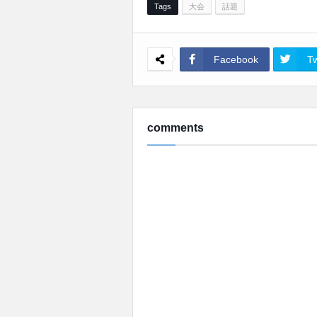
Tags
大会
話題
Facebook
Tw
comments