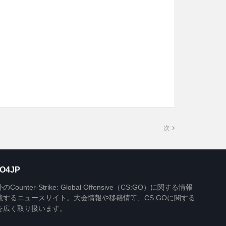
次
O4JP
Counter-Strike: Global Offensive（CS:GO）に関する情報
載するニュースサイト。大会情報や移籍情等、CS:GOに関する
を広く取り扱います。