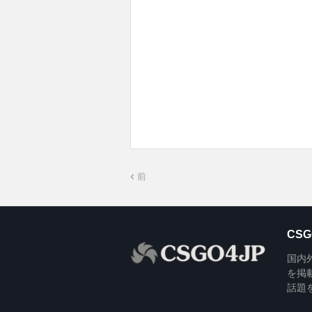
前
CSG
国内外の
を掲
話題