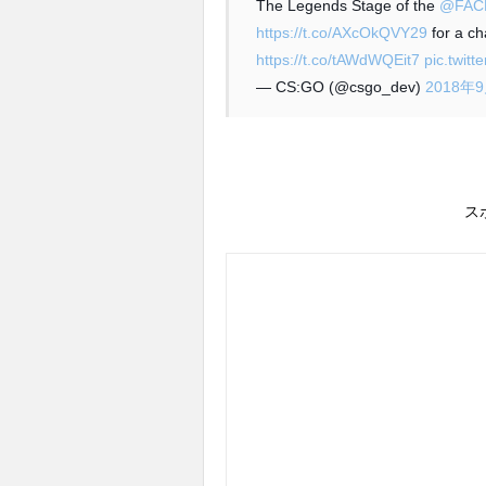
The Legends Stage of the
@FAC
https://t.co/AXcOkQVY29
for a c
https://t.co/tAWdWQEit7
pic.twi
— CS:GO (@csgo_dev)
2018年
ス