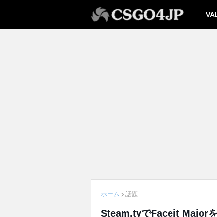
VA
ホーム
話題
Steam.tvでFaceit M