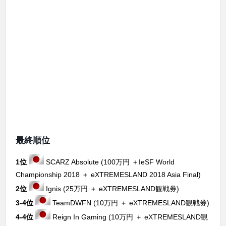
最終順位
1位
SCARZ Absolute (100万円 ＋IeSF World
Championship 2018 ＋ eXTREMESLAND 2018 Asia Final)
2位
Ignis (25万円 ＋ eXTREMESLAND観戦券)
3-4位
TeamDWFN (10万円 ＋ eXTREMESLAND観戦券)
4-4位
Reign In Gaming (10万円 ＋ eXTREMESLAND観