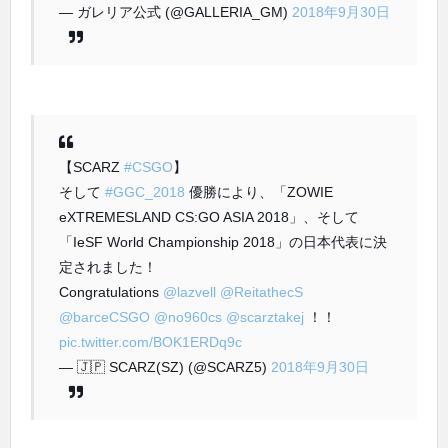
— ガレリア公式 (@GALLERIA_GM)
2018年9月30日
【SCARZ
#CSGO
】
そして
#GGC_2018
優勝により、「ZOWIE
eXTREMESLAND CS:GO ASIA 2018」、そして
「IeSF World Championship 2018」の日本代表に決
定されました！
Congratulations
@lazvell
@ReitathecS
@barceCSGO
@no960cs
@scarztakej
！！
pic.twitter.com/BOK1ERDq9c
— 🇯🇵 SCARZ(SZ) (@SCARZ5)
2018年9月30日