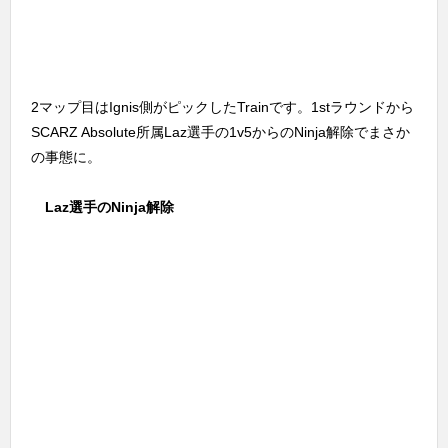
2マップ目はIgnis側がピックしたTrainです。1stラウンドから
SCARZ Absolute所属Laz選手の1v5からのNinja解除でまさか
の事態に。
Laz選手のNinja解除