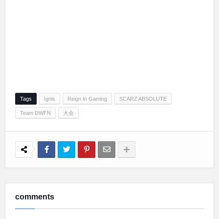
Tags
Ignis
Reign In Gaming
SCARZ ABSOLUTE
Team DWFN
大会
comments